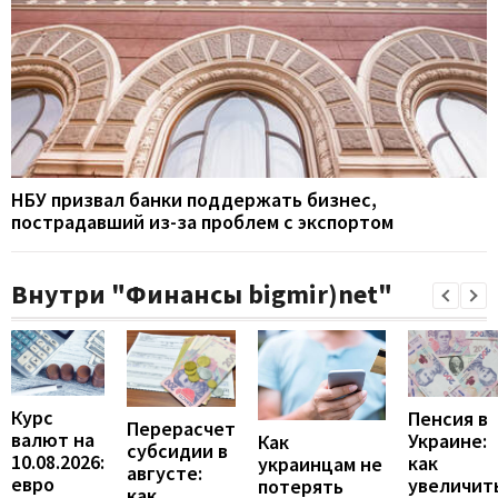
НБУ призвал банки поддержать бизнес,
пострадавший из-за проблем с экспортом
Внутри "Финансы bigmir)net"
Курс
Пенсия в
Перерасчет
валют на
Украине:
Как
субсидии в
10.08.2026:
как
украинцам не
августе:
евро
увеличит
потерять
как