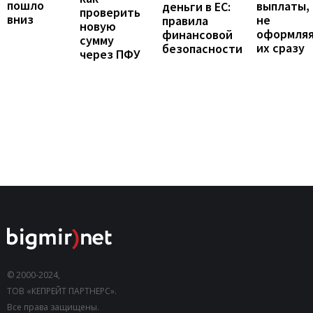
пошло
выплаты,
деньги в ЕС:
проверить
вниз
не
правила
новую
оформля
финансовой
сумму
их сразу
безопасности
через ПФУ
© 2000-2024,
ТОВ «КЕПРЕЙТ ПАРТНЕРС».
Все права защищены.