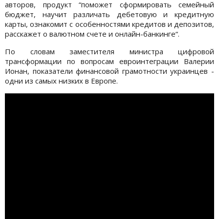
авторов, продукт “поможет сформировать семейный
бюджет, научит различать дебетовую и кредитную
карты, ознакомит с особенностями кредитов и депозитов,
расскажет о валютном счете и онлайн-банкинге“.
По словам заместителя министра цифровой
трансформации по вопросам евроинтеграции Валерии
Ионан, показатели финансовой грамотности украинцев -
одни из самых низких в Европе.