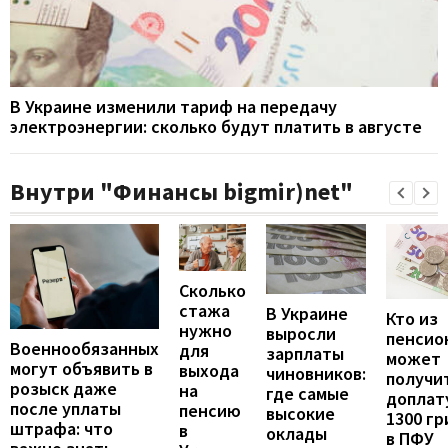
В Украине изменили тариф на передачу
электроэнергии: сколько будут платить в августе
Внутри "Финансы bigmir)net"
Сколько
стажа
В Украине
Кто из
нужно
выросли
пенсио
Военнообязанных
для
зарплаты
может
могут объявить в
выхода
чиновников:
получи
розыск даже
на
где самые
доплат
после уплаты
пенсию
высокие
1300 гр
штрафа: что
в
оклады
в ПФУ