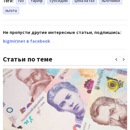
Теги:
газ
тариф
субсидии
цена на газ
льготники
льгота
Не пропусти другие интересные статьи, подпишись:
bigmir)net в facebook
Статьи по теме