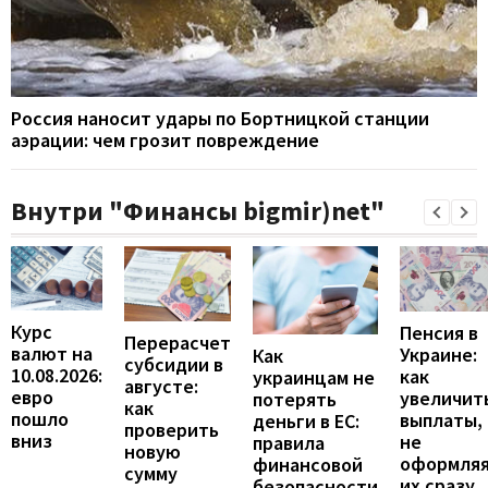
Россия наносит удары по Бортницкой станции
аэрации: чем грозит повреждение
Внутри "Финансы bigmir)net"
Курс
Пенсия в
Перерасчет
валют на
Украине:
Как
субсидии в
10.08.2026:
как
украинцам не
августе:
евро
увеличит
потерять
как
пошло
выплаты,
деньги в ЕС:
проверить
вниз
не
правила
новую
оформля
финансовой
сумму
их сразу
безопасности