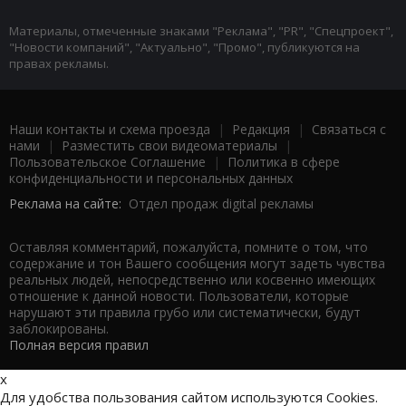
Материалы, отмеченные знаками "Реклама", "PR", "Спецпроект",
"Новости компаний", "Актуально", "Промо", публикуются на
правах рекламы.
Наши контакты и схема проезда
|
Редакция
|
Связаться с
нами
|
Разместить свои видеоматериалы
|
Пользовательское Соглашение
|
Политика в сфере
конфиденциальности и персональных данных
Реклама на сайте:
Отдел продаж digital рекламы
Оставляя комментарий, пожалуйста, помните о том, что
содержание и тон Вашего сообщения могут задеть чувства
реальных людей, непосредственно или косвенно имеющих
отношение к данной новости. Пользователи, которые
нарушают эти правила грубо или систематически, будут
заблокированы.
Полная версия правил
x
Для удобства пользования сайтом используются Cookies.