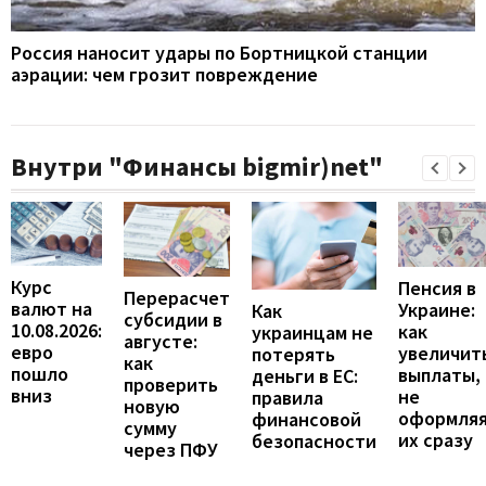
Россия наносит удары по Бортницкой станции
аэрации: чем грозит повреждение
Внутри "Финансы bigmir)net"
Курс
Пенсия в
Перерасчет
валют на
Украине:
Как
субсидии в
10.08.2026:
как
украинцам не
августе:
евро
увеличит
потерять
как
пошло
выплаты,
деньги в ЕС:
проверить
вниз
не
правила
новую
оформля
финансовой
сумму
их сразу
безопасности
через ПФУ