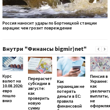
Россия наносит удары по Бортницкой станции
аэрации: чем грозит повреждение
Внутри "Финансы bigmir)net"
Курс
Пенсия в
Перерасчет
валют на
Украине:
Как
субсидии в
10.08.2026:
как
украинцам не
августе:
евро
увеличит
потерять
как
пошло
выплаты,
деньги в ЕС:
проверить
вниз
не
правила
новую
оформля
финансовой
сумму