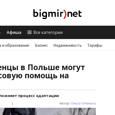
о
Афиша
Все категории
а и образование
Бизнес
Недвижимость
Тарифы
енцы в Польше могут
совую помощь на
ложняет процесс адаптации
|
Автор:
Ольга Опенько