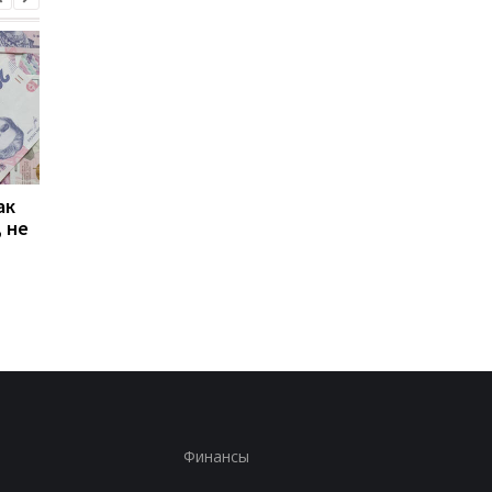
ак
Проезд по 30 грн в
Выплата 3100 грн ко
 не
Киеве: почему
Дню Независимости
работники с низкими
кому нужно подать
зарплатами уходят с
заявление в ПФУ
работы
Финансы