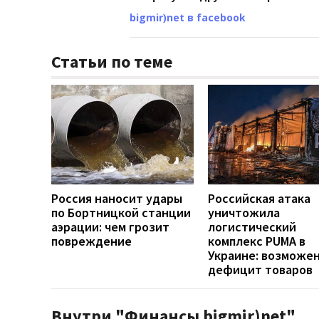
bigmir)net в facebook
Статьи по теме
Россия наносит удары
Российская атака
по Бортницкой станции
уничтожила
аэрации: чем грозит
логистический
повреждение
комплекс PUMA в
Украине: возможе
дефицит товаров
Внутри "Финансы bigmir)net"