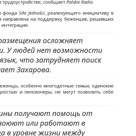
 в трудоустройстве, сообщает
Polskie Radio
.
из фонда
Siła Jedności
, реализующего инициативу в
а направлена на поддержку беженцев, решивших
х интеграции.
 размещения осложняет
и. У людей нет возможности
 язык, что затрудняет поиск
ает Захарова.
беженцы, особенно многодетные семьи, одинокие
дностью и пенсионеры, не могут позволить себе
ины получают помощь от
 воюют или работают в
ца в уровне жизни между