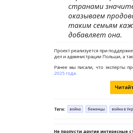
странами значит
оказываем продов
таким семьям кажд
добавляет она.
Проект реализуется при поддержке
дел и администрации Польши, а та
Ранее мы писали, что эксперты п
2025 года.
Читайт
Теги:
война
беженцы
война в Ук
Не пропусти другие интересные с