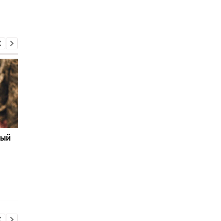
ный
Бронирование
Число украинских
работников с сентября
беженцев в ЕС вырос
2026 года: кто может
в каких странах
потерять отсрочку от
фиксируется отток
мобилизации