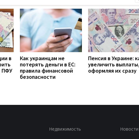
дии в
Как украинцам не
Пенсия в Украине: к
рить
потерять деньги в ЕС:
увеличить выплаты,
з ПФУ
правила финансовой
оформляя их сразу
безопасности
Недвижимость
Новости