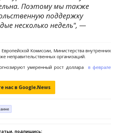
ельна. Поэтому мы также
ольственную поддержку
ые несколько недель", —
 Европейской Комиссии, Министерства внутренних
кже неправительственных организаций.
рогнозируют умеренный рост доллара
в феврале
е нас в Google.News
раине
татьи, подпишись: