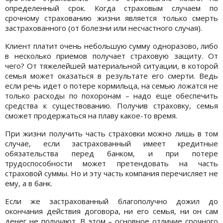
определенный срок. Когда страховым случаем по
срочному страхованию жизни является только смерть
застрахованного (от болезни или несчастного случая).
Клиент платит очень небольшую сумму одноразово, либо
в несколько приемов получает страховую защиту. От
чего? От тяжелейшей материальной ситуации, в которой
семья может оказаться в результате его смерти. Ведь
если речь идет о потере кормильца, на семью ложатся не
только расходы по похоронам – надо еще обеспечить
средства к существованию. Получив страховку, семья
сможет продержаться на плаву какое-то время.
При жизни получить часть страховки можно лишь в том
случае, если застрахованный имеет кредитные
обязательства перед банком, и при потере
трудоспособности может претендовать на часть
страховой суммы. Но и эту часть компания перечисляет не
ему, а в банк.
Если же застрахованный благополучно дожил до
окончания действия договора, ни его семья, ни он сам
денег не получают. В этом – основное отличие срочного