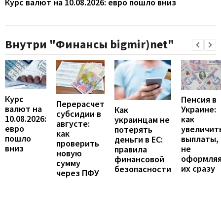
Курс валют на 10.08.2026: евро пошло вниз
Внутри "Финансы bigmir)net"
Курс
Пенсия в
Перерасчет
валют на
Украине:
Как
субсидии в
10.08.2026:
как
украинцам не
августе:
евро
увеличит
потерять
как
пошло
выплаты,
деньги в ЕС:
проверить
вниз
не
правила
новую
оформля
финансовой
сумму
их сразу
безопасности
через ПФУ