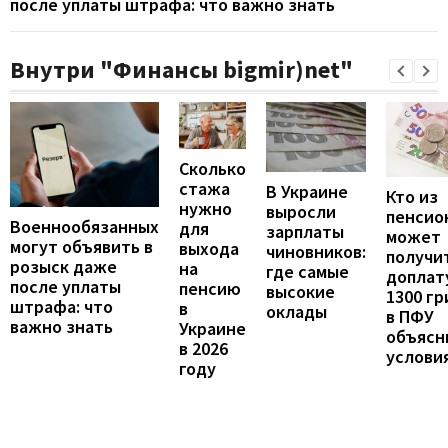
после уплаты штрафа: что важно знать
Внутри "Финансы bigmir)net"
Сколько
стажа
В Украине
Кто из
нужно
выросли
пенсио
Военнообязанных
для
зарплаты
может
могут объявить в
выхода
чиновников:
получи
розыск даже
на
где самые
доплат
после уплаты
пенсию
высокие
1300 гр
штрафа: что
в
оклады
в ПФУ
важно знать
Украине
объясн
в 2026
услови
году