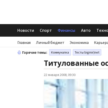
Новости
Спорт
Финансы
Авто
Техн
Главная
Личный бюджет
Экономика
Карьера
Горячие темы:
Коммуналка
Тесты bigmir)net
Титулованные о
22 января 2008, 09:30