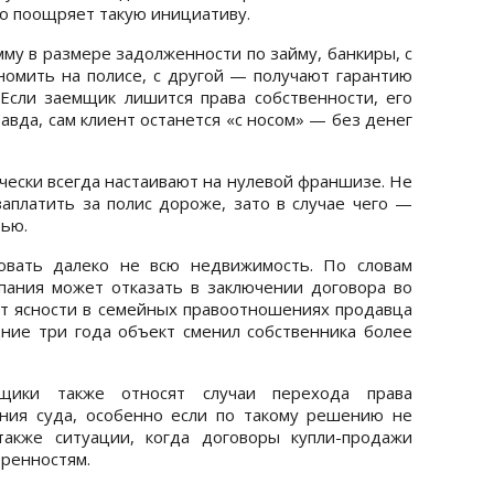
ко поощряет такую инициативу.
му в размере задолженности по займу, банкиры, с
номить на полисе, с другой — получают гарантию
 Если заемщик лишится права собственности, его
авда, сам клиент останется «с носом» — без денег
чески всегда настаивают на нулевой франшизе. Не
заплатить за полис дороже, зато в случае чего —
тью.
ховать далеко не всю недвижимость. По словам
пания может отказать в заключении договора во
нет ясности в семейных правоотношениях продавца
ние три года объект сменил собственника более
щики также относят случаи перехода права
ния суда, особенно если по такому решению не
также ситуации, когда договоры купли-продажи
ренностям.