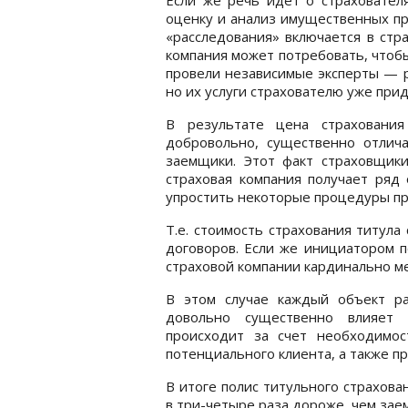
оценку и анализ имущественных пр
«расследования» включается в стр
компания может потребовать, чтобы
провели независимые эксперты — р
но их услуги страхователю уже при
В результате цена страхования
добровольно, существенно отлича
заемщики. Этот факт страховщики
страховая компания получает ряд 
упростить некоторые процедуры пр
Т.е. стоимость страхования титула
договоров. Если же инициатором п
страховой компании кардинально ме
В этом случае каждый объект ра
довольно существенно влияет 
происходит за счет необходимос
потенциального клиента, а также 
В итоге полис титульного страхов
в три-четыре раза дороже, чем зае