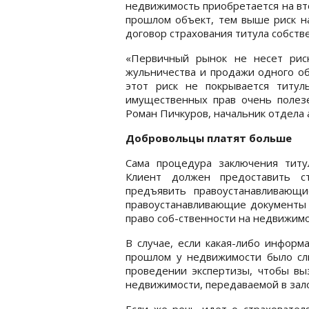
недвижимость приобретается на вт
прошлом объект, тем выше риск н
договор страхования титула собств
«Первичный рынок не несет риск
жульничества и продажи одного об
этот риск не покрывается титул
имущественных прав очень полезе
Роман Пичкуров, начальник отдела 
Добровольцы платят больше
Сама процедура заключения титу
Клиент должен предоставить с
предъявить правоустанавливающ
правоустанавливающие документы 
право соб-ственности на недвижимо
В случае, если какая-либо информ
прошлом у недвижимости было сл
проведении экспертизы, чтобы вы
недвижимости, передаваемой в зало
Если же речь идет о страховател