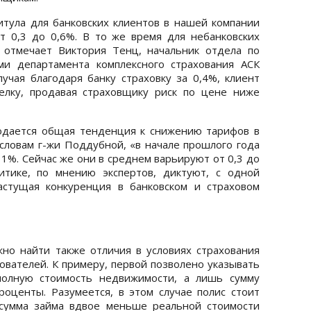
тула для банковских клиентов в нашей компании
т 0,3 до 0,6%. В то же время для небанковских
 отмечает Виктория Тенц, начальник отдела по
ми департамента комплексного страхования АСК
учая благодаря банку страховку за 0,4%, клиент
елку, продавая страховщику риск по цене ниже
юдается общая тенденция к снижению тарифов в
 словам г-жи Поддубной, «в начале прошлого года
1%. Сейчас же они в среднем варьируют от 0,3 до
итике, по мнению экспертов, диктуют, с одной
астущая конкуренция в банковском и страховом
но найти также отличия в условиях страхования
ователей. К примеру, первой позволено указывать
полную стоимость недвижимости, а лишь сумму
оценты. Разумеется, в этом случае полис стоит
 сумма займа вдвое меньше реальной стоимости