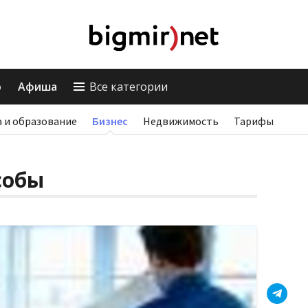
о
Афиша
Все категории
 и образование
Бизнес
Недвижимость
Тарифы
собы