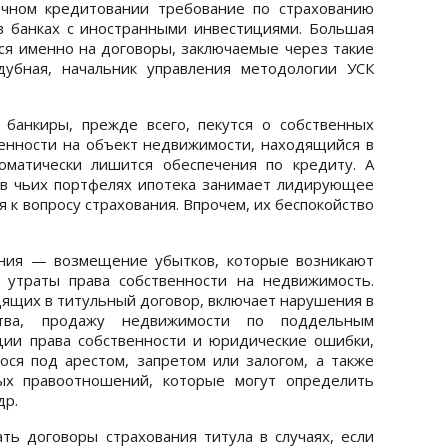
ечном кредитовании требование по страхованию
т в банках с иностранными инвестициями. Большая
тся именно на договоры, заключаемые через такие
дубная, начальник управления методологии УСК
 банкиры, прежде всего, пекутся о собственных
венности на объект недвижимости, находящийся в
томатически лишится обеспечения по кредиту. А
 в чьих портфелях ипотека занимает лидирующее
я к вопросу страхования. Впрочем, их беспокойство
ания — возмещение убытков, которые возникают
 утраты права собственности на недвижимость.
дящих в титульный договор, включает нарушения в
ства, продажу недвижимости по поддельным
ции права собственности и юридические ошибки,
ся под арестом, запретом или залогом, а также
ых правоотношений, которые могут определить
др.
ь договоры страхования титула в случаях, если