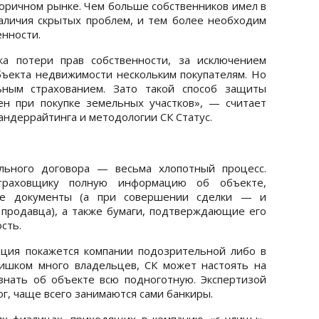
оричном рынке. Чем больше собственников имел в
аличия скрытых проблем, и тем более необходим
енности.
а потери прав собственности, за исключением
ъекта недвижимости нескольким покупателям. Но
ьным страхованием. Зато такой способ защиты
н при покупке земельных участков», — считает
андеррайтинга и методологии СК Статус.
льного договора — весьма хлопотный процесс.
траховщику полную информацию об объекте,
ие документы (а при совершении сделки — и
продавца), а также бумаги, подтверждающие его
сть.
ация покажется компании подозрительной либо в
ишком много владельцев, СК может настоять на
знать об объекте всю подноготную. Экспертизой
г, чаще всего занимаются сами банкиры.
ях-физлицах, приходящих в компанию «с улицы»,