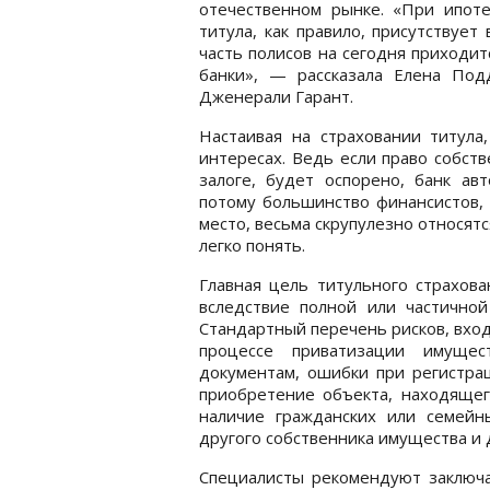
отечественном рынке. «При ипот
титула, как правило, присутствуе
часть полисов на сегодня приходи
банки», — рассказала Елена Под
Дженерали Гарант.
Настаивая на страховании титула,
интересах. Ведь если право собст
залоге, будет оспорено, банк ав
потому большинство финансистов,
место, весьма скрупулезно относятс
легко понять.
Главная цель титульного страхов
вследствие полной или частичной
Стандартный перечень рисков, вхо
процессе приватизации имуще
документам, ошибки при регистра
приобретение объекта, находящего
наличие гражданских или семейн
другого собственника имущества и 
Специалисты рекомендуют заключат