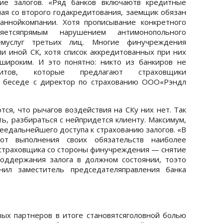
ние залогов. «Ряд банков включаютв кредитные
ная со второго годакредитования, заемщик обязан
аннойкомпании. Хотя прописывание конкретного
етсяпрямым нарушением антимонопольного
емуслуг третьих лиц. Многие финучреждения
ли иной СК, хотя список аккредитованных при них
широким. И это понятно: никто из банкиров не
зитов, которые предлагают страховщики
в беседе с директор по страхованию ООО«Рэндл
ся, что рычагов воздействия на СКу них нет. Так
ть, разбираться с нейпридется клиенту. Максимум,
еедальнейшего доступа к страхованию залогов. «В
от выполнения своих обязательств наиболее
страховщика со стороны финучреждения — снятие
поддержания залога в должном состоянии, тоэто
нил заместитель председателяправления банка
ых партнеров в итоге становятсяголовной болью