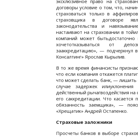
эксклюзивное право на страхова
договоры условие о том, что, начи
страховаться только в аффилиров
страховщика в договоре явля
законодательства и навязывани
настаивают на страховании в тойи
компаний может бытьдостаточно 
хочетотказываться от депо
зааккредитацию», — подчеркнул 
Консалтинг» Ярослав Кырылив.
В то же время финансисты признают
что если компания откажется плати
что может сделать банк, — лишить 
случае задержек илиуклонения 
действенный рычагвоздействия на 
его саккредитации. Что касается 
обязанность заемщика», — пояс
«Хрещатик» Андрей Остапенко.
Страховые заложники
Просчеты банков в выборе страхов