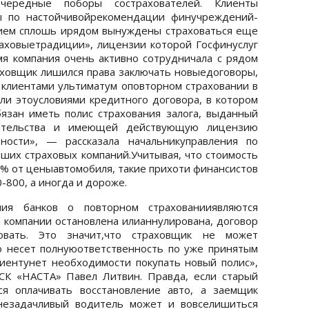
ередные поборы сострахователей. Клиенты
ы по настойчивойрекомендации финучреждений-
нием сплошь ирядом вынуждены страховаться еще
аховыетрадиции», лицензии которой Госфинуслуг
емя компания очень активно сотрудничала с рядом
раховщик лишился права заключать новыедоговоры,
 клиентами ультиматум оповторном страховании в
ли этоусловиями кредитного договора, в котором
бязан иметь полис страхования залога, выданный
ательства и имеющей действующую лицензию
ности», — рассказала начальникуправления по
йших страховых компаний.Учитывая, что стоимость
 6% от ценыавтомобиля, такие прихоти финансистов
800, а иногда и дороже.
ия банков о повторном страхованииявляются
 компании остановлена илианнулирована, договор
овать. Это значит,что страховщик не может
о несет полнуюответственность по уже принятым
лиентунет необходимости покупать новый полис»,
СК «НАСТА» Павел Литвин. Правда, если старый
ся оплачивать восстановление авто, а заемщик
незадачливый водитель может и вовселишиться