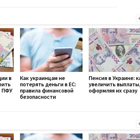
дии в
Как украинцам не
Пенсия в Украине: к
рить
потерять деньги в ЕС:
увеличить выплаты,
з ПФУ
правила финансовой
оформляя их сразу
безопасности