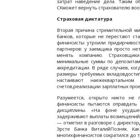
затрат наведение дела. Таким об
СКможет вернуть страхователю воо
Страховая диктатура
Вторая причина стремительной ми
банков, которые не перестают ст
финансисты утроили придирчивост
партнеров: у заемщика просто нет
менять компанию. Страховщик
минимальные суммы по депозитам
аккредитации. В ряде случаев, ко
размеры требуемых вкладовдостиг
настаивают наежеквартальном
счетов,реализации зарплатных проек
Разумеется, открыто никто не 
финансисты пытаются оправдать
дисциплины. «На фоне ухудшен
задерживают выплаты возмещений. 
— отметил в разговоре с директо
Эрсте Банка ВиталийПозняк. Ка
многихфинансистов сократился до 