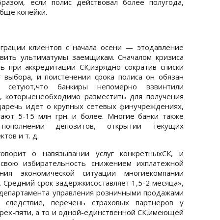
разом, если полис действовал более полугода,
бще копейки.
грации клиентов с начала осени — этодавление
авить ультиматумы заемщикам. Сначалом кризиса
ь при аккредитации СК,изрядно сократив списки
 выбора, и поистечении срока полиса он обязан
и сетуют,что банкиры непомерно взвинтили
, которыенеобходимо разместить для получения
гдаречь идет о крупных сетевых финучреждениях,
ают 5-15 млн грн. и более. Многие банки также
 пополнении депозитов, открытии текущих
тов и т. д.
говорит о навязывании услуг конкретныхСК, и
 свою избирательность снижением ихплатежной
ия экономической ситуации многиекомпании
Средний срок задержкисоставляет 1,5-2 месяца»,
рдепартамента управления розничными продажами
к следствие, перечень страховых партнеров у
трех-пяти, а то и одной-единственной СК,имеющей