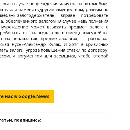
алога в случае повреждения илиутраты автомобиля
вить или заменитьдругим имуществом, равным по
аебанк-залогодержатель вправе потребовать
а, обеспеченного залогом. В случае невыполнения
нучреждение может взыскать предмет залога в
требовать от залогодателя возмещениясудебно-
т на реализацию предметазалога», — рассказал
ская Русь»Александр Кулак. И хотя в кризисных
ать залоги, угроза повышения ставки по договору,
весомым аргументом для заемщика, чтобы второй
е нас в Google.News
татьи, подпишись: