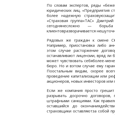
По словам экспертов, ряды «беже
юридических лиц. «Предприятия ст
более надежную страховуюзащи
«Страховая группа«ТАС» Дмитрий 
сегоднянесложно — борьба
клиентовразворачивается нешуточн
Рядовых же граждан к смене СК
Например, приостановка либо ан
этом случае расторжение догов
останавливают лицензии, вряд ли б
может чувствовать себяболее-мен
бюро. Но и вэтом случае ему гара
Поостальным видам, скорее всег
проведение капитализации или ре
акционеров, новых инвесторов или 
Если же компания просто грешит
разрывать досрочно договоров, 
штрафными санкциями. Как правил
оставшийся до окончаниядейств
страховщики оставляютза собой пр