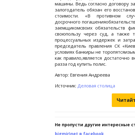
машины. Ведь согласно договору з
залогодатель обязан его восстано
стоимости. «В противном случ
досрочного погашенияобязательств
заемщикомсвоих обязательств фи
своюпользу через суд, а также 
процессуальных издержек и затра
председатель правления СК «Киев
условиях банкиры не торопятсяизым
как правило,является достаточно 
разза год купить полис.
Автор: Евгения Андреева
Источник:
Деловая столица
Читайт
Не пропусти другие интересные с
bigmir)net в facebook