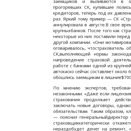
заемщиков и выливаются в оч
прогоревших СК, купившие полис
кредиторов, теперь под их давле
раз. Яркий тому пример — СК «Стр
аннулировала в августе.В свое вр
крупныхбанков. После того как ст
некоторые из них поставили перед
другой компании. «Они мотивирова
оговаривалось, чтострахователь о
СК,выполняющей нормы законод
напроведение страховой деятель
работе с банками одной из крупне
автокаско сейчас составляет около
обошлись заемщикам в лишние$700-
По мнению экспертов, требован
незаконными. «Даже если лицензия
страхования продолжает действ
заключать новые договоры, однак
обязательствам. Таким образом, к
— пояснил генеральныйдиректор 
страховщиккатегорически откажет
нераздобудет денег на ремонт, 