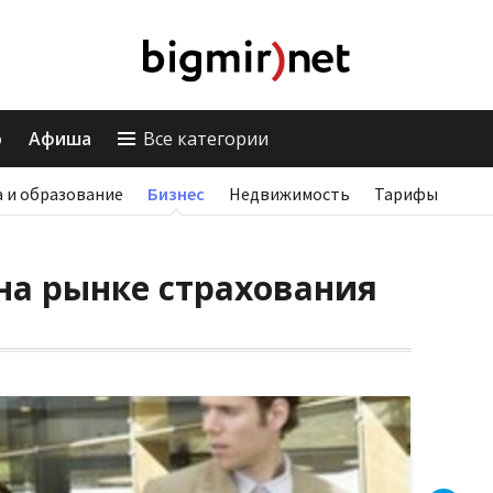
о
Афиша
Все категории
 и образование
Бизнес
Недвижимость
Тарифы
на рынке страхования