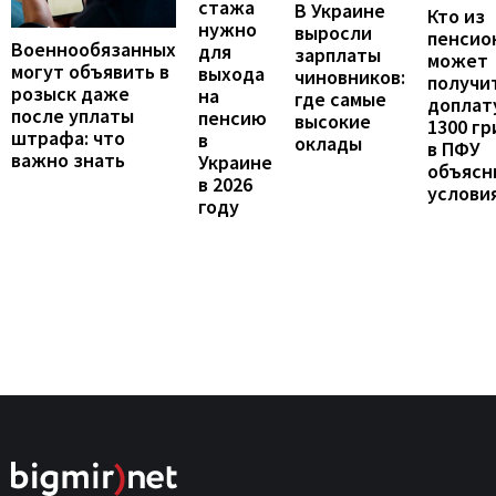
стажа
В Украине
Кто из
нужно
выросли
пенсио
Военнообязанных
для
зарплаты
может
могут объявить в
выхода
чиновников:
получи
розыск даже
на
где самые
доплат
после уплаты
пенсию
высокие
1300 гр
штрафа: что
в
оклады
в ПФУ
важно знать
Украине
объясн
в 2026
услови
году