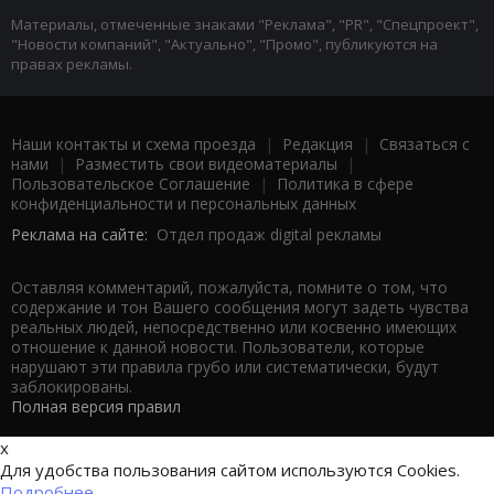
Материалы, отмеченные знаками "Реклама", "PR", "Спецпроект",
"Новости компаний", "Актуально", "Промо", публикуются на
правах рекламы.
Наши контакты и схема проезда
|
Редакция
|
Связаться с
нами
|
Разместить свои видеоматериалы
|
Пользовательское Соглашение
|
Политика в сфере
конфиденциальности и персональных данных
Реклама на сайте:
Отдел продаж digital рекламы
Оставляя комментарий, пожалуйста, помните о том, что
содержание и тон Вашего сообщения могут задеть чувства
реальных людей, непосредственно или косвенно имеющих
отношение к данной новости. Пользователи, которые
нарушают эти правила грубо или систематически, будут
заблокированы.
Полная версия правил
x
Для удобства пользования сайтом используются Cookies.
Подробнее...