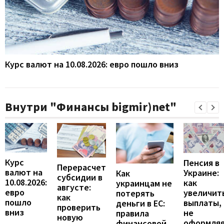
Курс валют на 10.08.2026: евро пошло вниз
Внутри "Финансы bigmir)net"
Курс
Пенсия в
Перерасчет
валют на
Украине:
Как
субсидии в
10.08.2026:
как
украинцам не
августе:
евро
увеличит
потерять
как
пошло
выплаты,
деньги в ЕС:
проверить
вниз
не
правила
новую
оформля
финансовой