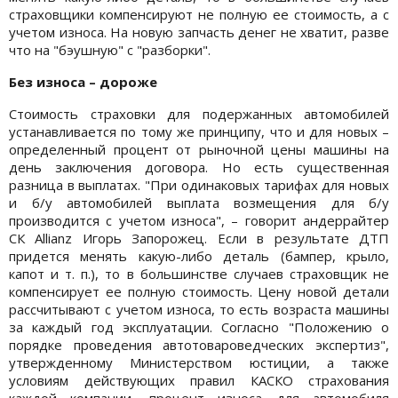
страховщики компенсируют не полную ее стоимость, а с
учетом износа. На новую запчасть денег не хватит, разве
что на "бэушную" с "разборки".
Без износа – дороже
Стоимость страховки для подержанных автомобилей
устанавливается по тому же принципу, что и для новых –
определенный процент от рыночной цены машины на
день заключения договора. Но есть существенная
разница в выплатах. "При одинаковых тарифах для новых
и б/у автомобилей выплата возмещения для б/у
производится с учетом износа", – говорит андеррайтер
СК Allianz Игорь Запорожец. Если в результате ДТП
придется менять какую-либо деталь (бампер, крыло,
капот и т. п.), то в большинстве случаев страховщик не
компенсирует ее полную стоимость. Цену новой детали
рассчитывают с учетом износа, то есть возраста машины
за каждый год эксплуатации. Согласно "Положению о
порядке проведения автотовароведческих экспертиз",
утвержденному Министерством юстиции, а также
условиям действующих правил КАСКО страхования
каждой компании, процент износа для автомобиля