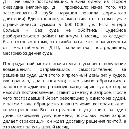
ДТП не было пострадавших, а вина одной из сторон
очевидна (например, ДТП произошло из-за того, что
застрахованный грубо нарушил правила дорожного
движения). Единственное, размер выплаты в этом случае
ограничивается суммой в 600-1000 у.е. Если ущерб
больше - без суда не обойтись. Судебное
разбирательство займет минимум 1 месяц, но следует
быть готовым к тому, что тяжба затянется, в зависимости
от масштабности ДТП, количества пострадавших,
местонахождения суда.
Пострадавший может значительно ускорить получение
возмещения, отправившись самостоятельно за
решением суда. Для этого в приемный день (их у судов,
как правило, два в неделю) надо лично обратиться с
запросом в административную канцелярию суда, которая
находит постановление, ставит отметку в запросе. После
чего пострадавший берет резолюцию у одного из судей,
и затем снова обращается в канцелярию, которая выдаст
копию решения. Все это реально осуществить за один
день, сэкономив уйму времени, поскольку, если запрос
делает страховщик, он ждет доставку решения почтой, а
это может занять целый месяц.