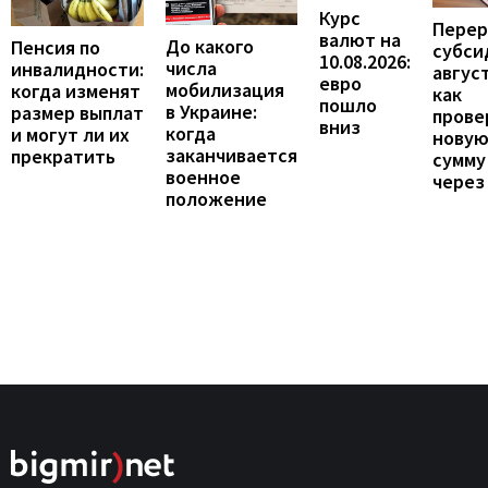
Курс
Перер
валют на
До какого
Пенсия по
субси
10.08.2026:
числа
инвалидности:
август
евро
мобилизация
когда изменят
как
пошло
в Украине:
размер выплат
прове
вниз
когда
и могут ли их
нову
заканчивается
прекратить
сумму
военное
через
положение