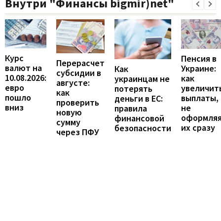
Внутри "Финансы bigmir)net"
Курс
Пенсия в
Перерасчет
валют на
Украине:
Как
субсидии в
10.08.2026:
как
украинцам не
августе:
евро
увеличит
потерять
как
пошло
выплаты,
деньги в ЕС:
проверить
вниз
не
правила
новую
оформля
финансовой
сумму
их сразу
безопасности
через ПФУ