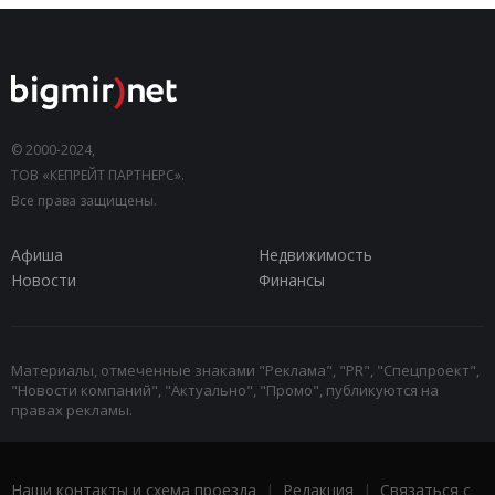
© 2000-2024,
ТОВ «КЕПРЕЙТ ПАРТНЕРС».
Все права защищены.
Афиша
Недвижимость
Новости
Финансы
Материалы, отмеченные знаками "Реклама", "PR", "Спецпроект",
"Новости компаний", "Актуально", "Промо", публикуются на
правах рекламы.
Наши контакты и схема проезда
|
Редакция
|
Связаться с