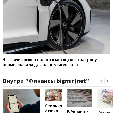
4 тысячи гривен налога в месяц: кого затронут
новые правила для владельцев авто
Внутри "Финансы bigmir)net"
Сколько
стажа
В Украине
Кто из