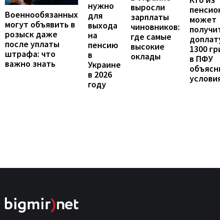
нужно
выросли
пенсио
Военнообязанных
для
зарплаты
может
могут объявить в
выхода
чиновников:
получи
розыск даже
на
где самые
доплат
после уплаты
пенсию
высокие
1300 гр
штрафа: что
в
оклады
в ПФУ
важно знать
Украине
объясн
в 2026
услови
году