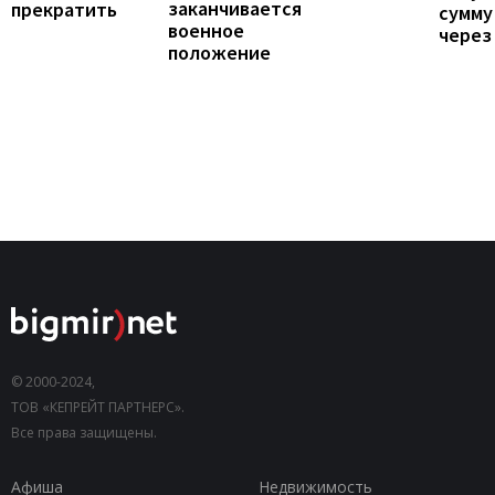
заканчивается
прекратить
сумму
военное
через
положение
© 2000-2024,
ТОВ «КЕПРЕЙТ ПАРТНЕРС».
Все права защищены.
Афиша
Недвижимость