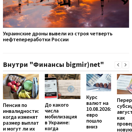
Украинские дроны вывели из строя четверть
нефтепереработки России
Внутри "Финансы bigmir)net"
Курс
Перер
валют на
До какого
Пенсия по
субси
10.08.2026:
числа
инвалидности:
август
евро
мобилизация
когда изменят
как
пошло
в Украине:
размер выплат
прове
вниз
когда
и могут ли их
нову