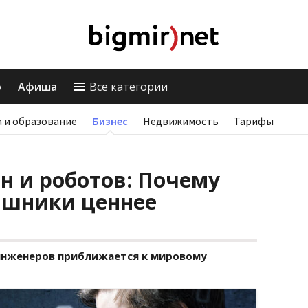
о
Афиша
Все категории
 и образование
Бизнес
Недвижимость
Тарифы
н и роботов: Почему
ишники ценнее
-инженеров приближается к мировому