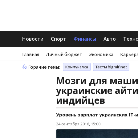
Новости
Спорт
Финансы
Авто
Техн
Главная
Личный бюджет
Экономика
Карьера
Горячие темы:
Коммуналка
Тесты bigmir)net
Мозги для маши
украинские айт
индийцев
Уровень зарплат украинских IT
24 сентября 2016, 15:00