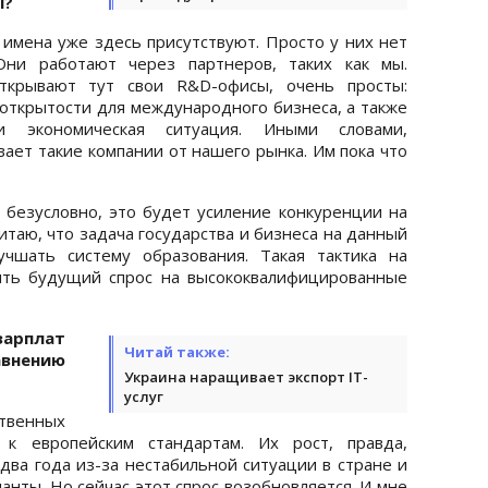
ы?
 имена уже здесь присутствуют. Просто у них нет
Они работают через партнеров, таких как мы.
крывают тут свои R&D-офисы, очень просты:
 открытости для международного бизнеса, а также
 и экономическая ситуация. Иными словами,
ает такие компании от нашего рынка. Им пока что
, безусловно, это будет усиление конкуренции на
итаю, что задача государства и бизнеса на данный
чшать систему образования. Такая тактика на
ить будущий спрос на высококвалифицированные
зарплат
Читай также:
авнению
Украина наращивает экспорт IT-
услуг
венных
 к европейским стандартам. Их рост, правда,
два года из-за нестабильной ситуации в стране и
анты. Но сейчас этот спрос возобновляется. И мне