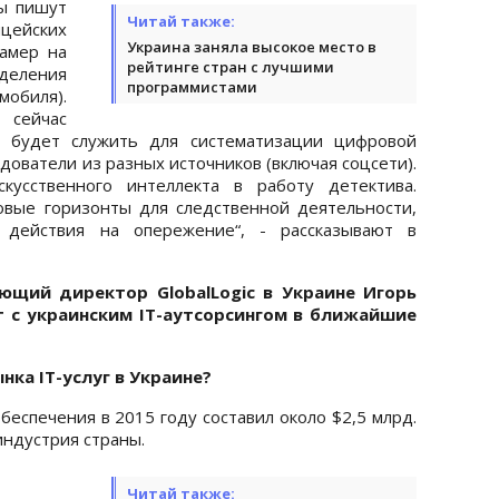
ы пишут
Читай также:
ицейских
Украина заняла высокое место в
амер на
рейтинге стран с лучшими
деления
программистами
обиля).
 сейчас
е будет служить для систематизации цифровой
ователи из разных источников (включая соцсети).
усственного интеллекта в работу детектива.
вые горизонты для следственной деятельности,
и действия на опережение“, - рассказывают в
ющий директор GlobalLogic в Украине Игорь
т с украинским IT-аутсорсингом в ближайшие
нка IT-услуг в Украине?
беспечения в 2015 году составил около $2,5 млрд.
индустрия страны.
Читай также: