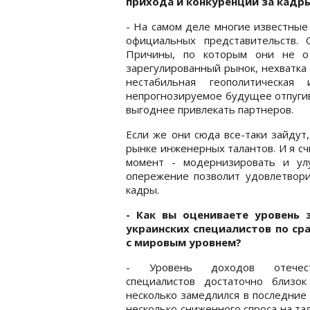
прихода и конкуренции за кадр
- На самом деле многие известные
официальных представительств. 
Причины, по которым они не от
зарегулированный рынок, нехватка
нестабильная геополитическая
непрогнозируемое будущее отпугив
выгоднее привлекать партнеров.
Если же они сюда все-таки зайдут
рынке инженерных талантов. И я сч
момент - модернизировать и улу
опережение позволит удовлетвор
кадры.
- Как вы оцениваете уровень 
украинских специалистов по ср
с мировым уровнем?
- Уровень доходов отечест
специалистов достаточно близок
несколько замедлился в последние 
несколько сниженного спроса на тал