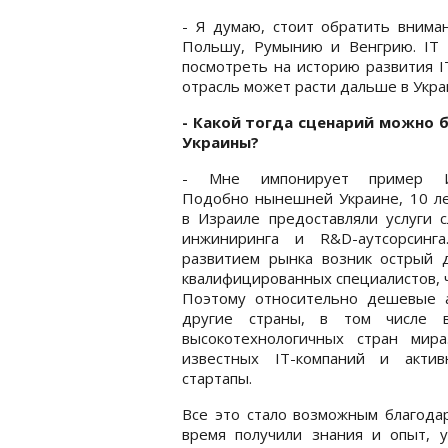
- Я думаю, стоит обратить вниман
Польшу, Румынию и Венгрию. IT 
посмотреть на историю развития IT
отрасль может расти дальше в Укра
- Какой тогда сценарий можно 
Украины?
- Мне импонирует пример Из
Подобно нынешней Украине, 10 ле
в Израиле предоставляли услуги 
инжиниринга и R&D-аутсорсинг
развитием рынка возник острый 
квалифицированных специалистов, ч
Поэтому относительно дешевые а
другие страны, в том числе 
высокотехнологичных стран мир
известных IT-компаний и актив
стартапы.
Все это стало возможным благодар
время получили знания и опыт, у