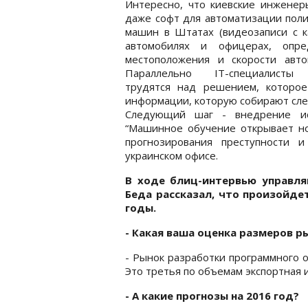
Интересно, что киевские инженер
даже софт для автоматизации пол
машин в Штатах (видеозаписи с к
автомобилях и офицерах, опре
местоположения и скорости автом
Параллельно IT-специалисты
трудятся над решением, которо
информации, которую собирают след
Следующий шаг - внедрение иск
“Машинное обучение открывает но
прогнозирования преступности 
украинском офисе.
В ходе блиц-интервью управля
Беда рассказал, что произойде
годы.
- Какая ваша оценка размеров ры
- Рынок разработки программного о
Это третья по объемам экспортная 
- А какие прогнозы на 2016 год?