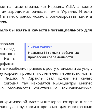
ие на такие страны, как Израиль, США, а также
там зародились раньше, чем в Украине. И если
 в этих странах, можно спрогнозировать, как эта
ине.
было бы взять в качестве потенциального для
раиля.
Читай также:
т назад
Названы 11 самых необычных
сложного
профессий современности
а. Но с
дефицит
то неизбежно привело к росту стоимости их услуг.
утсорсинг-проекты постепенно переместились в
в Индию. А Израиль стал одной из самых
а. Сегодня там находятся R&D-центры многих
но развиваются собственные технологические
я критической массе инженеров, которые в свое
частвуя в аутсорсинг-проектах для иностранных