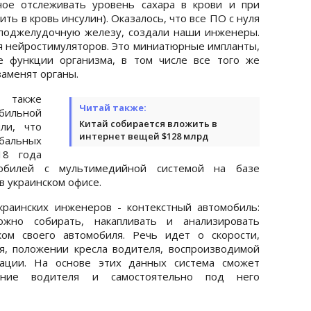
ное отслеживать уровень сахара в крови и при
ь в кровь инсулин). Оказалось, что все ПО с нуля
 поджелудочную железу, создали наши инженеры.
я нейростимуляторов. Это миниатюрные импланты,
 функции организма, в том числе все того же
заменят органы.
 также
Читай также:
бильной
Китай собирается вложить в
ли, что
интернет вещей $128 млрд
альных
18 года
мобилей с мультимедийной системой на базе
в украинском офисе.
краинских инженеров - контекстный автомобиль:
жно собирать, накапливать и анализировать
ком своего автомобиля. Речь идет о скорости,
, положении кресла водителя, воспроизводимой
ации. На основе этих данных система сможет
ение водителя и самостоятельно под него