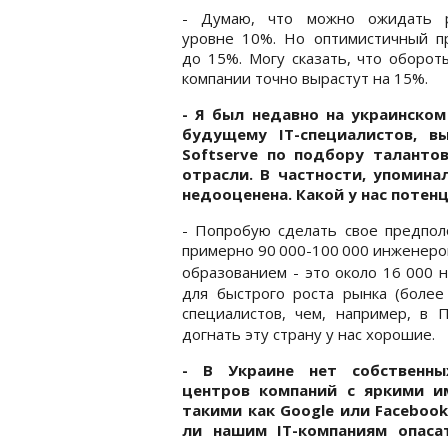
- Думаю, что можно ожидать 
уровне 10%. Но оптимистичный пр
до 15%. Могу сказать, что оборо
компании точно вырастут на 15%.
- Я был недавно на
украинском
будущему
IT-специалистов, в
Softserve по подбору талантов
отрасли. В частности, упомина
недооценена. Какой у нас потен
- Попробую сделать свое предпол
примерно 90
000-100
000 инженеров
образованием - это около 16
000 н
для быстрого роста рынка (более
специалистов, чем, например, в 
догнать эту страну у нас хорошие.
- В Украине нет собственны
центров компаний с яркими и
такими как Google или Facebook
ли нашим IT-компаниям опаса