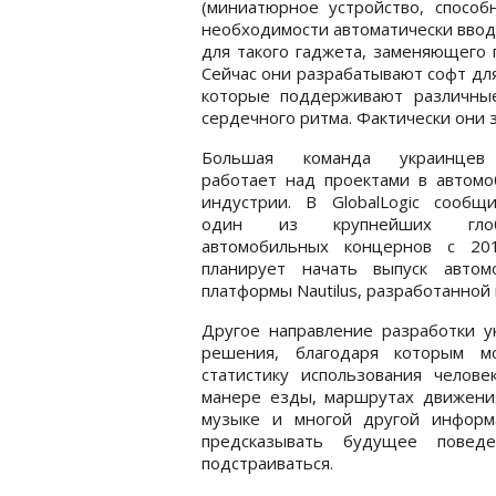
(миниатюрное устройство, способ
необходимости автоматически вводит
для такого гаджета, заменяющего
Сейчас они разрабатывают софт дл
которые поддерживают различные
сердечного ритма. Фактически они 
Большая команда украинцев
работает над проектами в автомо
индустрии. В GlobalLogic сообщи
один из крупнейших глоб
автомобильных концернов с 20
планирует начать выпуск авто
платформы Nautilus, разработанной 
Другое направление разработки у
решения, благодаря которым мо
статистику использования челове
манере езды, маршрутах движения
музыке и многой другой информ
предсказывать будущее повед
подстраиваться.