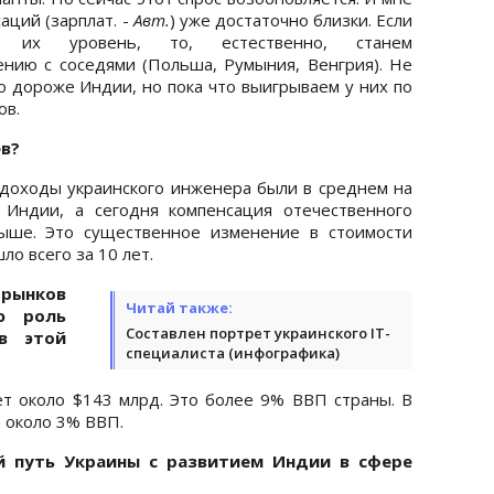
аций (зарплат. -
Авт.
) уже достаточно близки. Если
 их уровень, то, естественно, станем
нию с соседями (Польша, Румыния, Венгрия). Не
но дороже Индии, но пока что выигрываем у них по
ов.
в?
 доходы украинского инженера были в среднем на
 Индии, а сегодня компенсация отечественного
ыше. Это существенное изменение в стоимости
о всего за 10 лет.
 рынков
Читай также:
ую роль
Составлен портрет украинского IT-
 в этой
специалиста (инфографика)
яет около $143 млрд. Это более 9% ВВП страны. В
а около 3% ВВП.
й путь Украины с развитием Индии в сфере