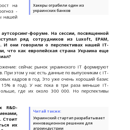
рост на
Хакеры ограбили один из
украинских банков
огноз -
ты нашей
 аутсорсинг-форуме
. На сессии, посвященной
ыступал ряд сотрудников из Luxoft, EPAM,
. И они говорили о перспективах нашей IT-
ли, что как европейская страна Украина еще
циал?
ожение: сейчас рынок украинского IT формируют
. При этом у нас есть данные по выпускникам с IT-
овых кадров в год. Это уже очень хороший базис
 15% в год). У нас пока в три раза меньше IT-
Польше, где их около 300
000. Но перспективы
х R&D-
Читай также:
менами,
Украинский стартап разрабатывает
. Стоит
инновационное решение для
ться их
агроиндустрии