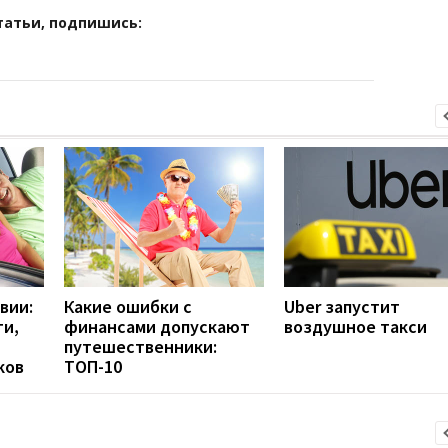
татьи, подпишись:
вии:
Какие ошибки с
Uber запустит
ги,
финансами допускают
воздушное такси
путешественники:
ков
ТОП-10