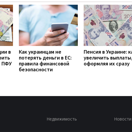
дии в
Как украинцам не
Пенсия в Украине: к
рить
потерять деньги в ЕС:
увеличить выплаты,
з ПФУ
правила финансовой
оформляя их сразу
безопасности
Недвижимость
Новости