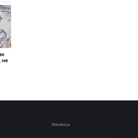
ак
Проезд по 30 грн в
Выплата 3100 грн ко
 не
Киеве: почему
Дню Независимости
работники с низкими
кому нужно подать
зарплатами уходят с
заявление в ПФУ
работы
Финансы