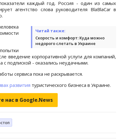
оказатели каждый год. Россия - один из самых
рует агентство слова руководителя BlaBlaCar в
о.
еловека
Читай также:
оимости
Скорость и комфорт: Куда можно
недорого слетать в Украине
 попытки
сле введение корпоративной услуги для компаний,
а с подпиской - оказались неудачными.
боты сервиса пока не раскрывается.
ивах развития
туристического бизнеса в Украине.
е нас в Google.News
остоп