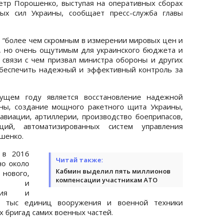
етр Порошенко, выступая на оперативных сборах
ых сил Украины, сообщает пресс-служба главы
 “более чем скромным в измерении мировых цен и
а, но очень ощутимым для украинского бюджета и
в связи с чем призвал министра обороны и других
обеспечить надежный и эффективный контроль за
кущем году является восстановление надежной
ны, создание мощного ракетного щита Украины,
виации, артиллерии, производство боеприпасов,
ций, автоматизированных систем управления
ошенко.
 в 2016
Читай также:
но около
Кабмин выделил пять миллионов
вого,
компенсации участникам АТО
го и
ения и
5 тыс единиц вооружения и военной техники
 бригад самих военных частей.