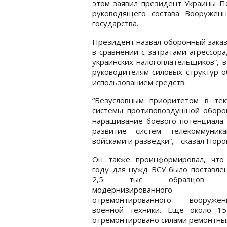
этом заявил президент Украины П
руководящего состава Вооруженн
государства.
Президент назвал оборонный заказ
в сравнении с затратами агрессор
украинских налогоплательщиков“, 
руководителям силовых структур 
использованием средств.
“Безусловным приоритетом в те
системы противовоздушной оборо
наращивание боевого потенциала а
развитие систем телекоммуника
войсками и разведки“, - сказал Пор
Он также проинформировал, что
году для нужд ВСУ было поставле
2,5 тыс образцов но
модернизированно
отремонтированного вооруж
военной техники. Еще около 1
отремонтировано силами ремонтных