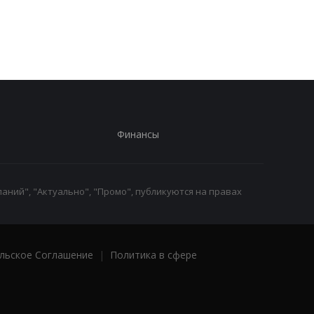
работники с низкими
кому нужно подать
зарплатами уходят с
заявление в ПФУ
работы
Финансы
аний", "Актуально", "Промо", публикуются на правах
льское Соглашение
|
Политика в сфере