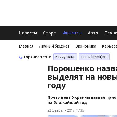
Новости
Спорт
Финансы
Авто
Техн
Главная
Личный бюджет
Экономика
Карьера
Горячие темы:
Коммуналка
Тесты bigmir)net
Порошенко назв
выделят на новы
году
Президент Украины назвал при
на ближайший год
22 февраля 2017, 17:35