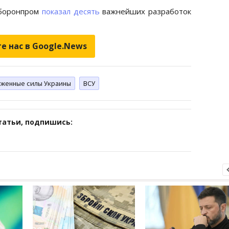
оборонпром
показал десять
важнейших разработок
е нас в Google.News
женные силы Украины
ВСУ
татьи, подпишись: