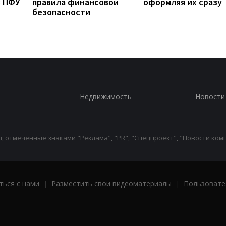
з ПФУ
правила финансовой
оформляя их сразу
безопасности
Недвижимость
Новости
 отмеченные знаками "Реклама", "PR", "Спецпроект", "Новости комп
ться с нами
|
Разместить свои видеоматериалы
|
Пользовате