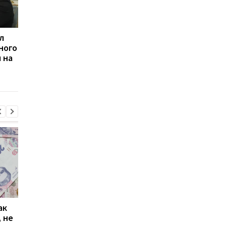
л
Германия усиливает
Украине потребуетс
ного
ПВО Украины: ВСУ
$120 млрд на оборон
 на
получат современные
2026 году — Шмыгал
радары на 340 млн евро
ак
Проезд по 30 грн в
Выплата 3100 грн ко
 не
Киеве: почему
Дню Независимости