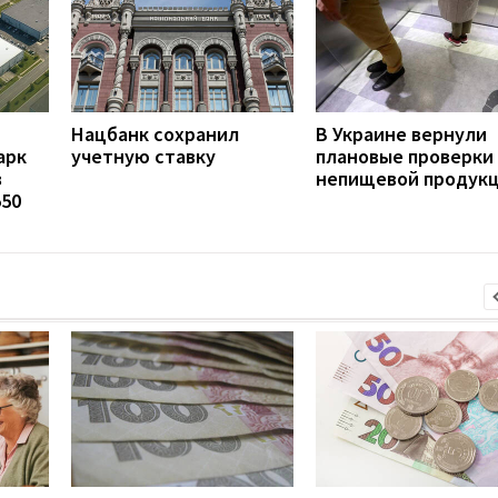
Нацбанк сохранил
В Украине вернули
арк
учетную ставку
плановые проверки
в
непищевой продук
550