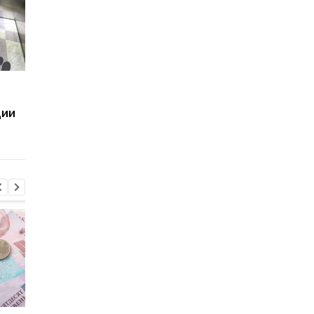
Как будут расти цены в
Сестра главы
Украине: прогноз по
Нацполиции торгуе
ции
инфляции
топливом с
фигурантами уголов
дел, — расследован