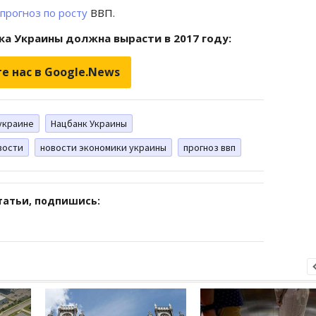
прогноз по росту
ВВП.
а Украины должна вырасти в 2017 году:
е нас в Google.News
украине
Нацбанк Украины
вости
новости экономики украины
прогноз ввп
татьи, подпишись: