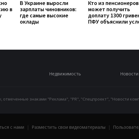
жно
В Украине выросли
Кто из пенсионеров
сию в
зарплаты чиновников:
может получить
у
где самые высокие
доплату 1300 гривен
оклады
ПФУ объяснили усл
Недвижимость
Новости
 отмеченные знаками "Реклама", "PR", "Спецпроект", "Новости комп
ться с нами
|
Разместить свои видеоматериалы
|
Пользовате