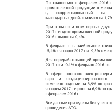
По сравнению с февралем 2016 г
промышленной продукции в февра
г, скорректированный на 
календарных дней, снизился на 1,7%
При этом по итогам первых двух 
2017 г индекс промышленной проду
2016 г вырос на 0,4%.
В феврале т. г. наибольшее сни
-5,4% к январю 2017 г и -9,3% к фев
Для перерабатывающей промышленн
2017-го и -0,1% к февралю 2016-го.
В сфере поставок электроэнергии
пара и кондиционированного 
отмечено падение на 3,9% по сра
январем 2017 г и рост на 6,9% по с
с февралем 2016 г.
Все данные приведены без учета в
проведения АТО.