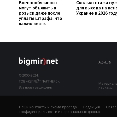
Военнообязанных
Сколько стажа ну
могут объявить в
для выхода на пен
розыск даже после
Украине в 2026 год
уплаты штрафа: что
важно знать
Афиша
© 2000-2024,
ТОВ «КЕПРЕЙТ ПАРТНЕРС».
Материалы,
Все права защищены.
рекламы.
Наши контакты и схема проезда
|
Редакция
|
Связа
конфиденциальности и персональных данных