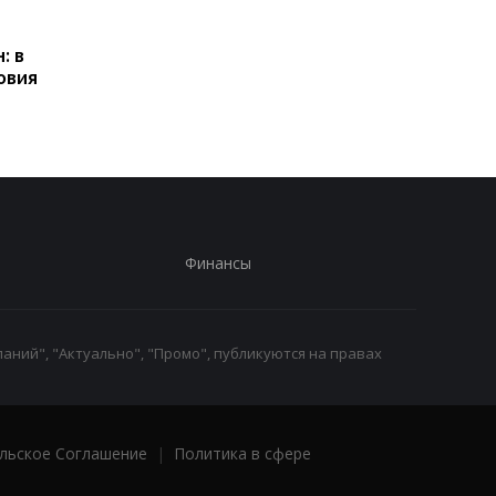
Пенсии для украинцев в
Банки усилили
Польше: кто может
контроль переводов:
: в
получать выплаты
какие операции мог
овия
заблокировать карт
Финансы
аний", "Актуально", "Промо", публикуются на правах
льское Соглашение
|
Политика в сфере