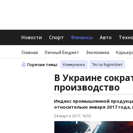
Новости
Спорт
Финансы
Авто
Техн
Главная
Личный бюджет
Экономика
Карьера
Горячие темы:
Коммуналка
Тесты bigmir)net
В Украине сокр
производство
Индекс промышленной продукции
относительно января 2017 года, 
24 марта 2017, 16:55