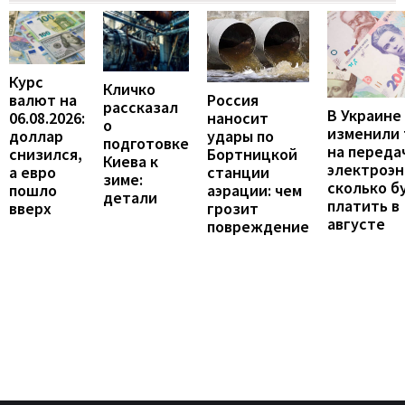
Курс
Кличко
валют на
Россия
рассказал
В Украине
06.08.2026:
наносит
о
изменили
доллар
удары по
подготовке
на переда
снизился,
Бортницкой
Киева к
электроэн
а евро
станции
зиме:
сколько б
пошло
аэрации: чем
детали
платить в
вверх
грозит
августе
повреждение