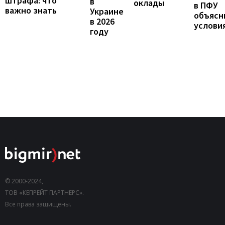
штрафа: что
в
оклады
в ПФУ
важно знать
Украине
объясн
в 2026
услови
году
© 2000-2024,
ТОВ «КЕПРЕЙТ ПАРТНЕРС».
Все права защищены.