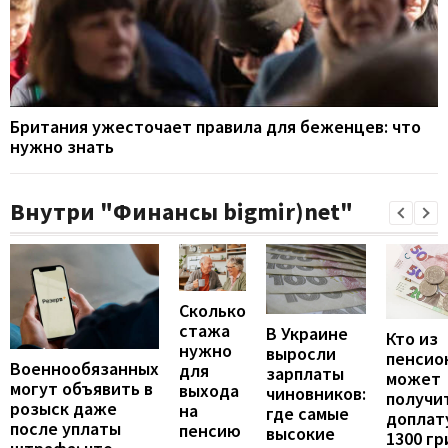
Британия ужесточает правила для беженцев: что
нужно знать
Внутри "Финансы bigmir)net"
Сколько
стажа
В Украине
Кто из
нужно
выросли
пенсио
Военнообязанных
для
зарплаты
может
могут объявить в
выхода
чиновников:
получи
розыск даже
на
где самые
доплат
после уплаты
пенсию
высокие
1300 гр