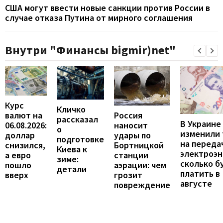
США могут ввести новые санкции против России в
случае отказа Путина от мирного соглашения
Внутри "Финансы bigmir)net"
Курс
Кличко
валют на
Россия
рассказал
В Украине
06.08.2026:
наносит
о
изменили
доллар
удары по
подготовке
на переда
снизился,
Бортницкой
Киева к
электроэн
а евро
станции
зиме:
сколько б
пошло
аэрации: чем
детали
платить в
вверх
грозит
августе
повреждение