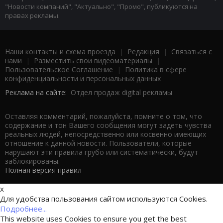
"Новости компаний", "Актуально", "Промо", публикуются на
правах рекламы.
Наши контакты и схема проезда
|
Редакция
|
Связаться с
нами
|
Разместить свои видеоматериалы
|
Пользовательское Соглашение
|
Политика в сфере
конфиденциальности и персональных данных
Реклама на сайте:
Отдел продаж digital рекламы
Оставляя комментарий, пожалуйста, помните о том, что
содержание и тон Вашего сообщения могут задеть чувства
реальных людей, непосредственно или косвенно имеющих
отношение к данной новости. Пользователи, которые
нарушают эти правила грубо или систематически, будут
заблокированы.
Полная версия правил
x
Для удобства пользования сайтом используются Cookies.
Подробнее...
This website uses Cookies to ensure you get the best