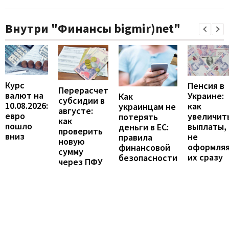
Внутри "Финансы bigmir)net"
Курс
Пенсия в
Перерасчет
валют на
Украине:
Как
субсидии в
10.08.2026:
как
украинцам не
августе:
евро
увеличит
потерять
как
пошло
выплаты,
деньги в ЕС:
проверить
вниз
не
правила
новую
оформля
финансовой
сумму
их сразу
безопасности
через ПФУ