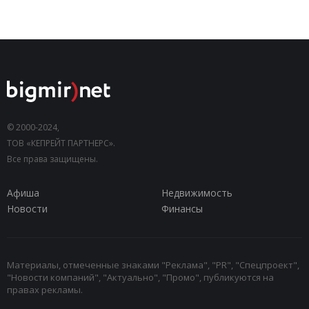
© 2000-2024,
ТОВ «КЕПРЕЙТ ПАРТНЕРС».
Все права защищены.
Афиша
Недвижимость
Новости
Финансы
Материалы, отмеченные знаками "Реклама", "PR", "Спецпроект",
"Новости компаний", "Актуально", "Промо", публикуются на
правах рекламы.