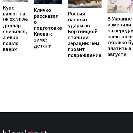
Курс
Кличко
валют на
Россия
рассказал
В Украине
06.08.2026:
наносит
о
изменили
доллар
удары по
подготовке
на переда
снизился,
Бортницкой
Киева к
электроэн
а евро
станции
зиме:
сколько б
пошло
аэрации: чем
детали
платить в
вверх
грозит
августе
повреждение