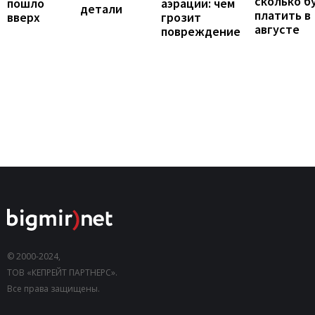
сколько б
пошло
аэрации: чем
детали
платить в
вверх
грозит
августе
повреждение
© 2000-2024,
ТОВ «КЕПРЕЙТ ПАРТНЕРС».
Все права защищены.