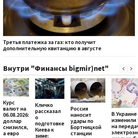
Третья платежка за газ: кто получит
дополнительную квитанцию в августе
Внутри "Финансы bigmir)net"
Курс
Кличко
валют на
Россия
рассказал
В Украине
06.08.2026:
наносит
о
изменили
доллар
удары по
подготовке
на переда
снизился,
Бортницкой
Киева к
электроэн
а евро
станции
зиме: