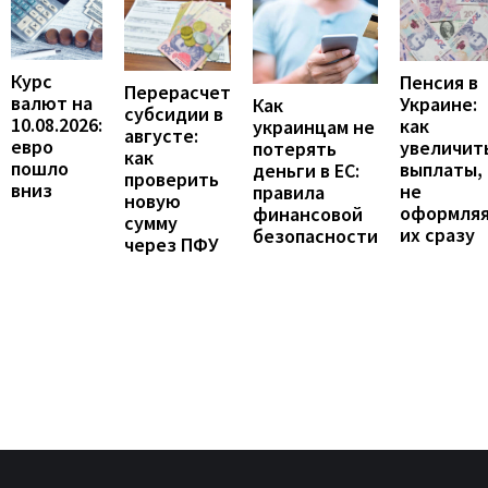
Курс
Пенсия в
Перерасчет
валют на
Украине:
Как
субсидии в
10.08.2026:
как
украинцам не
августе:
евро
увеличит
потерять
как
пошло
выплаты,
деньги в ЕС:
проверить
вниз
не
правила
новую
оформля
финансовой
сумму
их сразу
безопасности
через ПФУ