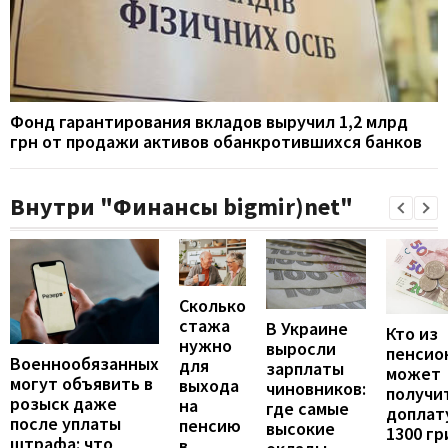
Фонд гарантирования вкладов выручил 1,2 млрд
грн от продажи активов обанкротившихся банков
Внутри "Финансы bigmir)net"
Сколько
стажа
В Украине
Кто из
нужно
выросли
пенсио
Военнообязанных
для
зарплаты
может
могут объявить в
выхода
чиновников:
получи
розыск даже
на
где самые
доплат
после уплаты
пенсию
высокие
1300 гр
штрафа: что
в