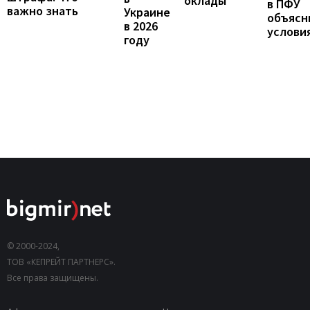
оклады
в ПФУ
важно знать
Украине
объясн
в 2026
услови
году
© 2000-2024,
ТОВ «КЕПРЕЙТ ПАРТНЕРС».
Все права защищены.