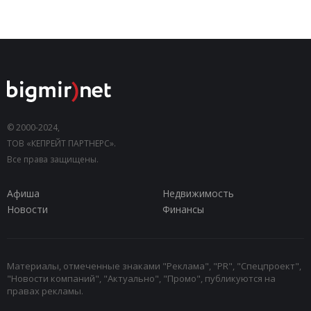
© 2000-2024,
ТОВ «КЕПРЕЙТ ПАРТНЕРС».
Все права защищены.
Афиша
Недвижимость
Новости
Финансы
Материалы, отмеченные знаками "Реклама", "PR", "Спецпроект",
"Новости компаний", "Актуально", "Промо", публикуются на
правах рекламы.