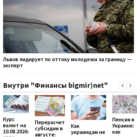
Львов лидирует по оттоку молодежи за границу —
эксперт
Внутри "Финансы bigmir)net"
Курс
Пенсия в
Перерасчет
валют на
Украине:
Как
субсидии в
10.08.2026:
как
украинцам не
августе: