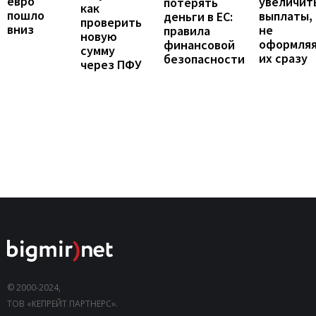
евро
увеличит
потерять
как
пошло
выплаты,
деньги в ЕС:
проверить
вниз
не
правила
новую
оформля
финансовой
сумму
их сразу
безопасности
через ПФУ
© 2000-2024,
ТОВ «КЕПРЕЙТ ПАРТНЕРС».