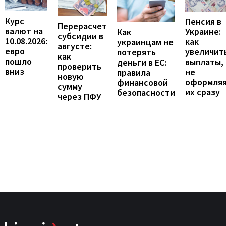
Курс
Пенсия в
Перерасчет
валют на
Украине:
Как
субсидии в
10.08.2026:
как
украинцам не
августе:
евро
увеличит
потерять
как
пошло
выплаты,
деньги в ЕС:
проверить
вниз
не
правила
новую
оформля
финансовой
сумму
их сразу
безопасности
через ПФУ