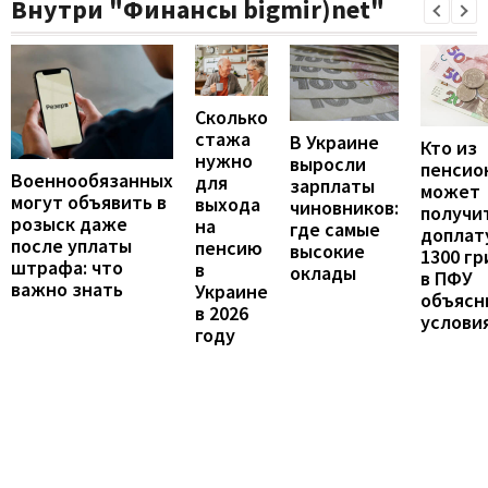
Внутри "Финансы bigmir)net"
Сколько
стажа
В Украине
Кто из
нужно
выросли
пенсио
Военнообязанных
для
зарплаты
может
могут объявить в
выхода
чиновников:
получи
розыск даже
на
где самые
доплат
после уплаты
пенсию
высокие
1300 гр
штрафа: что
в
оклады
в ПФУ
важно знать
Украине
объясн
в 2026
услови
году