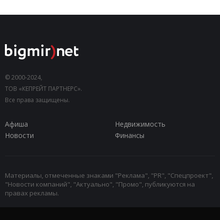
© 2000-2024,
ТОВ «КЕПРЕЙТ ПАРТНЕРС».
Все права защищены.
Афиша
Недвижимость
Новости
Финансы
Материалы, отмеченные знаками "Реклама", "PR", "Спецпроект",
"Новости компаний", "Актуально", "Промо", публикуются на
правах рекламы.