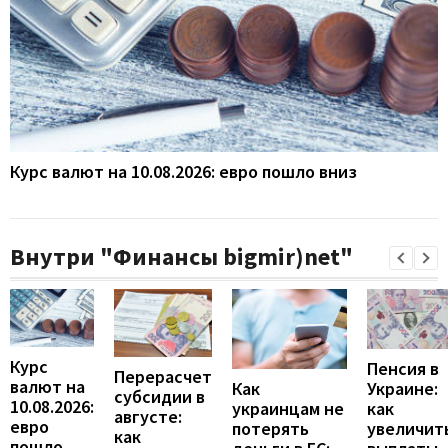
Курс валют на 10.08.2026: евро пошло вниз
Внутри "Финансы bigmir)net"
Курс
Пенсия в
Перерасчет
валют на
Украине:
Как
субсидии в
10.08.2026:
как
украинцам не
августе:
евро
увеличит
потерять
как
пошло