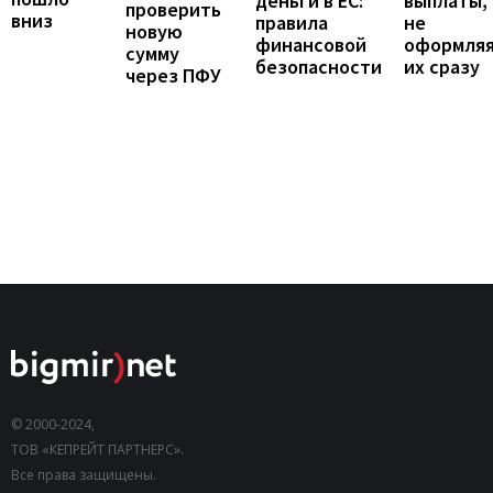
выплаты,
деньги в ЕС:
проверить
вниз
не
правила
новую
оформля
финансовой
сумму
их сразу
безопасности
через ПФУ
© 2000-2024,
ТОВ «КЕПРЕЙТ ПАРТНЕРС».
Все права защищены.