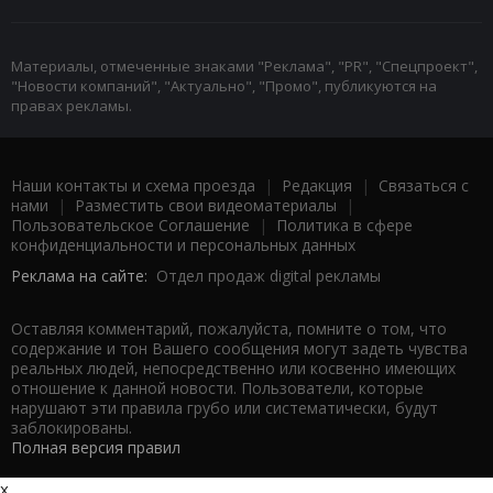
Материалы, отмеченные знаками "Реклама", "PR", "Спецпроект",
"Новости компаний", "Актуально", "Промо", публикуются на
правах рекламы.
Наши контакты и схема проезда
|
Редакция
|
Связаться с
нами
|
Разместить свои видеоматериалы
|
Пользовательское Соглашение
|
Политика в сфере
конфиденциальности и персональных данных
Реклама на сайте:
Отдел продаж digital рекламы
Оставляя комментарий, пожалуйста, помните о том, что
содержание и тон Вашего сообщения могут задеть чувства
реальных людей, непосредственно или косвенно имеющих
отношение к данной новости. Пользователи, которые
нарушают эти правила грубо или систематически, будут
заблокированы.
Полная версия правил
x