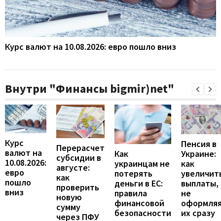
Курс валют на 10.08.2026: евро пошло вниз
Внутри "Финансы bigmir)net"
Курс
Пенсия в
Перерасчет
валют на
Украине:
Как
субсидии в
10.08.2026:
как
украинцам не
августе:
евро
увеличит
потерять
как
пошло
выплаты,
деньги в ЕС:
проверить
вниз
не
правила
новую
оформля
финансовой
сумму
их сразу
безопасности
через ПФУ