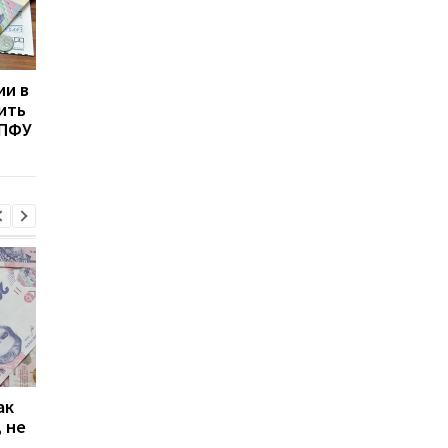
ии в
Как украинцам не
Пенсия в Украине: ка
рить
потерять деньги в ЕС:
увеличить выплаты, 
 ПФУ
правила финансовой
оформляя их сразу
безопасности
ак
Проезд по 30 грн в
Выплата 3100 грн ко
 не
Киеве: почему
Дню Независимости
работники с низкими
кому нужно подать