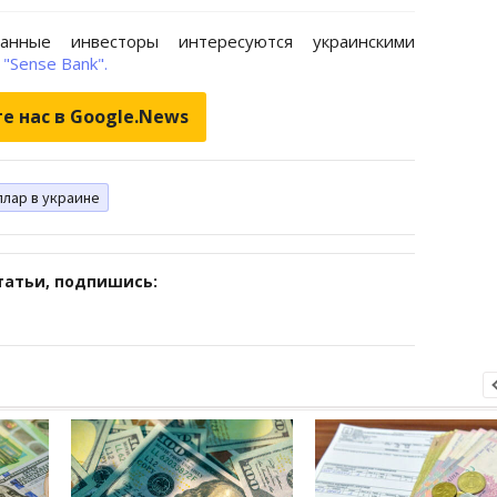
анные инвесторы интересуются украинскими
и
"Sense Bank".
е нас в Google.News
лар в украине
татьи, подпишись: