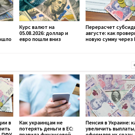
Курс валют на
Перерасчет субсид
05.08.2026: доллар и
августе: как прове
пошло
евро пошли вниз
новую сумму через
дии в
Как украинцам не
Пенсия в Украине: к
рить
потерять деньги в ЕС:
увеличить выплаты,
з ПФУ
правила финансовой
оформляя их сразу