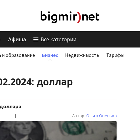
о
Афиша
Все категории
 и образование
Бизнес
Недвижимость
Тарифы
02.2024: доллар
 доллара
|
Автор:
Ольга Опенько