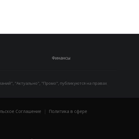
зарплатами уходят с
заявление в ПФУ
работы
Финансы
аний", "Актуально", "Промо", публикуются на правах
льское Соглашение
|
Политика в сфере