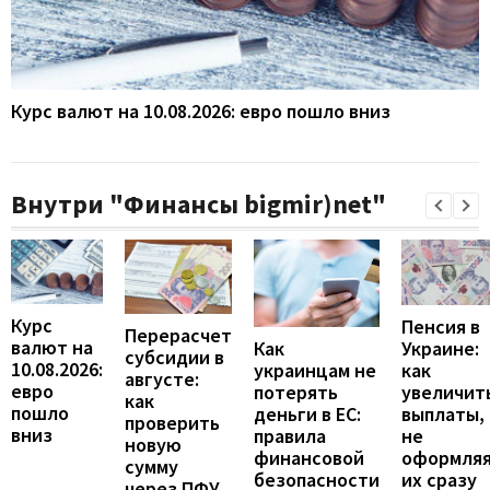
Курс валют на 10.08.2026: евро пошло вниз
Внутри "Финансы bigmir)net"
Курс
Пенсия в
Перерасчет
валют на
Украине:
Как
субсидии в
10.08.2026:
как
украинцам не
августе:
евро
увеличит
потерять
как
пошло
выплаты,
деньги в ЕС:
проверить
вниз
не
правила
новую
оформля
финансовой
сумму
их сразу
безопасности
через ПФУ