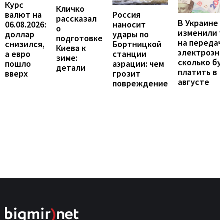
Курс
Кличко
валют на
Россия
рассказал
В Украине
06.08.2026:
наносит
о
изменили
доллар
удары по
подготовке
на переда
снизился,
Бортницкой
Киева к
электроэн
а евро
станции
зиме:
сколько б
пошло
аэрации: чем
детали
платить в
вверх
грозит
августе
повреждение