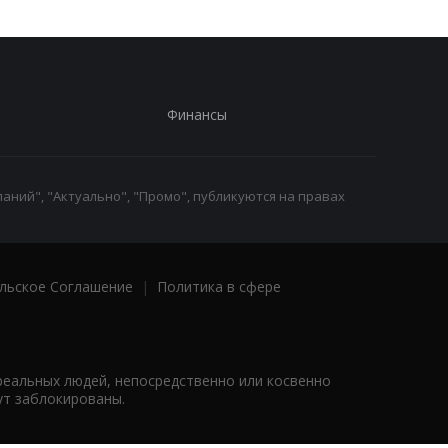
Финансы
аний", "Актуально", "Промо", публикуются на правах
льское Соглашение
|
Политика в сфере
реальных людей, непосредственно или косвенно
ут заблокированы.