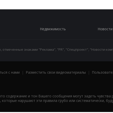
Недвижимость
Новости
 отмеченные знаками "Реклама", "PR", "Спецпроект", "Новости комп
ться с нами
|
Разместить свои видеоматериалы
|
Пользовате
что содержание и тон Вашего сообщения могут задеть чувства 
 которые нарушают эти правила грубо или систематически, буд