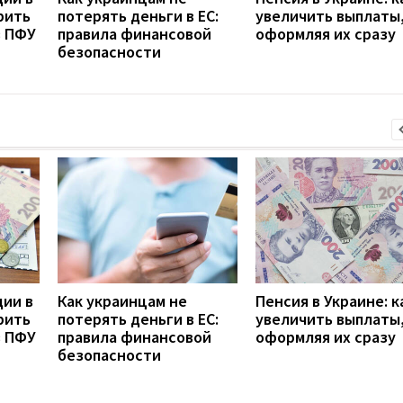
рить
потерять деньги в ЕС:
увеличить выплаты,
з ПФУ
правила финансовой
оформляя их сразу
безопасности
дии в
Как украинцам не
Пенсия в Украине: к
рить
потерять деньги в ЕС:
увеличить выплаты,
з ПФУ
правила финансовой
оформляя их сразу
безопасности