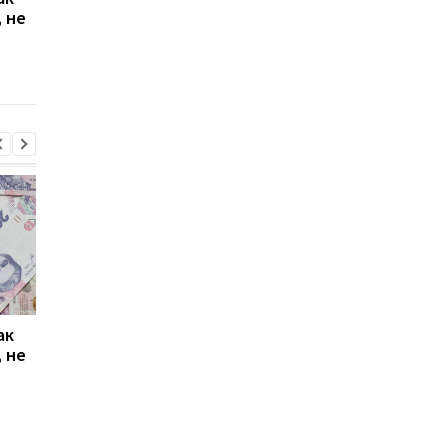
 не
Киеве: почему
Дню Независимости
работники с низкими
кому нужно подать
зарплатами уходят с
заявление в ПФУ
работы
ак
Проезд по 30 грн в
Выплата 3100 грн ко
 не
Киеве: почему
Дню Независимости
работники с низкими
кому нужно подать
зарплатами уходят с
заявление в ПФУ
работы