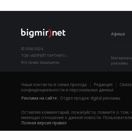
Афиша
© 2000-2024,
ТОВ «КЕПРЕЙТ ПАРТНЕРС».
Материалы,
Все права защищены.
рекламы.
Наши контакты и схема проезда
|
Редакция
|
Связа
конфиденциальности и персональных данных
Реклама на сайте:
Отдел продаж digital рекламы
Оставляя комментарий, пожалуйста, помните о том, 
имеющих отношение к данной новости. Пользователи,
Полная версия правил