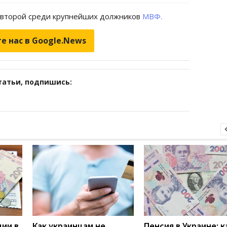
а второй среди крупнейших должников
МВФ.
е нас в Google.News
татьи, подпишись:
дии в
Как украинцам не
Пенсия в Украине: к