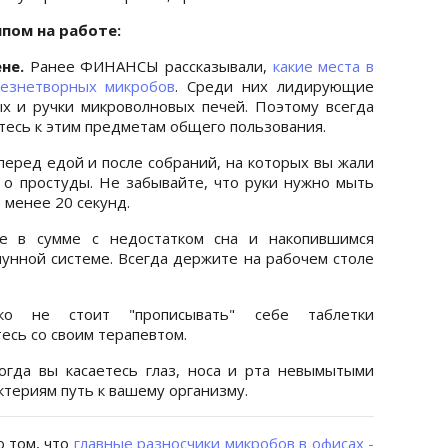
ппом на работе:
ене.
Ранее ФИНАНСЫ рассказывали,
какие места в
лезнетворных микробов
. Среди них лидирующие
х и ручки микроволновых печей. Поэтому всегда
етесь к этим предметам общего пользования.
перед едой и после собраний, на которых вы жали
с о простуды. Не забывайте, что руки нужно мыть
 менее 20 секунд.
е в сумме с недостатком сна и накопившимся
мунной системе. Всегда держите на рабочем столе
 не стоит "прописывать" себе таблетки
есь со своим терапевтом.
огда вы касаетесь глаз, носа и рта невымытыми
ктериям путь к вашему организму.
о том, что
главные разносчики микробов в офисах -