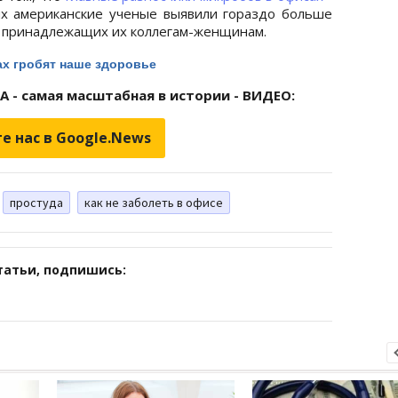
ых американские ученые выявили гораздо больше
х, принадлежащих их коллегам-женщинам.
ах гробят наше здоровье
 - самая масштабная в истории - ВИДЕО:
е нас в Google.News
простуда
как не заболеть в офисе
татьи, подпишись: