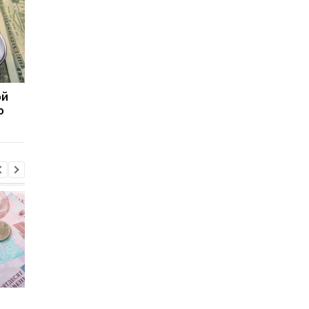
ой
Открыть больничный в
Молдова запретила
о
Украине можно
ввоз мяса птицы и я
дистанционно: условия
из Украины
Пенсии для украинцев в
Банки усилили