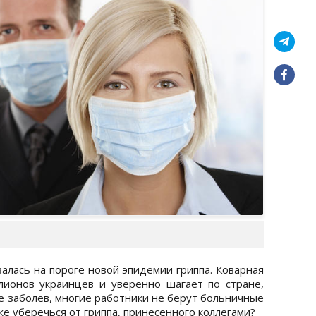
залась на пороге новой эпидемии гриппа. Коварная
лионов украинцев и уверенно шагает по стране,
е заболев, многие работники не берут больничные
же уберечься от гриппа, принесенного коллегами?