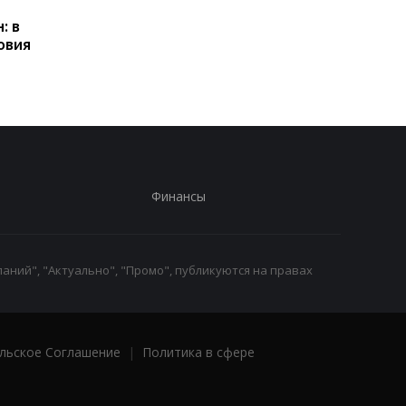
Польше: кто может
контроль переводов:
: в
получать выплаты
какие операции мог
овия
заблокировать карт
Финансы
аний", "Актуально", "Промо", публикуются на правах
льское Соглашение
|
Политика в сфере