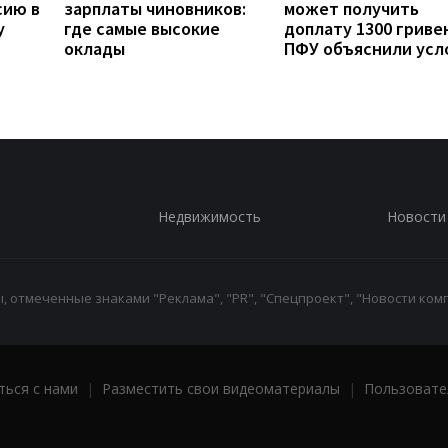
сию в
зарплаты чиновников:
может получить
у
где самые высокие
доплату 1300 гривен
оклады
ПФУ объяснили усл
Недвижимость
Новости
 отмеченные знаками "Реклама", "PR", "Спецпроект", "Новости комп
ться с нами
|
Разместить свои видеоматериалы
|
Пользовате