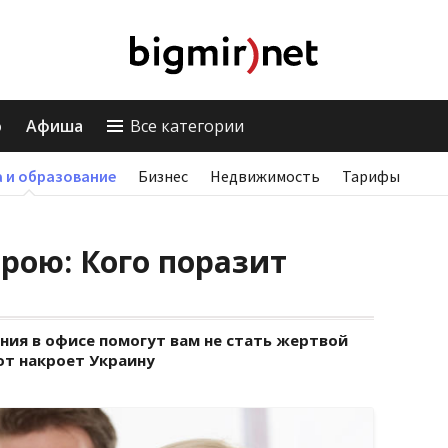
о
Афиша
Все категории
 и образование
Бизнес
Недвижимость
Тарифы
трою: Кого поразит
ния в офисе помогут вам не стать жертвой
от накроет Украину