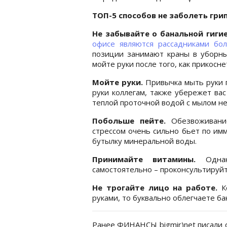
ТОП-5 способов не заболеть гри
Не забывайте о банальной гиги
офисе являются рассадниками бо
позиции занимают краны в уборны
мойте руки после того, как прикосн
Мойте руки.
Привычка мыть руки 
руки коллегам, также убережет ва
теплой проточной водой с мылом не
Побольше пейте.
Обезвоживани
стрессом очень сильно бьет по им
бутылку минеральной воды.
Принимайте витамины.
Однако
самостоятельно – проконсультируйт
Не трогайте лицо на работе.
К
руками, то буквально облегчаете ба
Ранее ФИНАНСЫ bigmir)net писали 