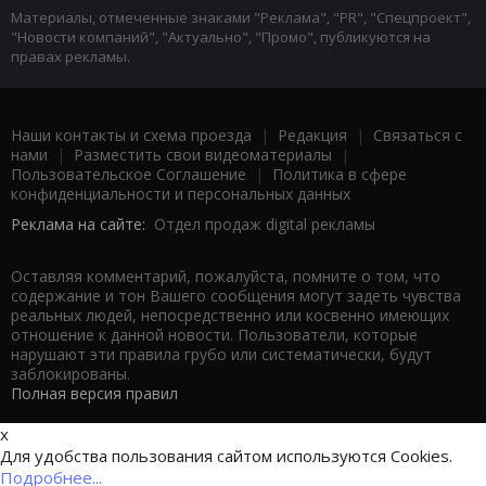
Материалы, отмеченные знаками "Реклама", "PR", "Спецпроект",
"Новости компаний", "Актуально", "Промо", публикуются на
правах рекламы.
Наши контакты и схема проезда
|
Редакция
|
Связаться с
нами
|
Разместить свои видеоматериалы
|
Пользовательское Соглашение
|
Политика в сфере
конфиденциальности и персональных данных
Реклама на сайте:
Отдел продаж digital рекламы
Оставляя комментарий, пожалуйста, помните о том, что
содержание и тон Вашего сообщения могут задеть чувства
реальных людей, непосредственно или косвенно имеющих
отношение к данной новости. Пользователи, которые
нарушают эти правила грубо или систематически, будут
заблокированы.
Полная версия правил
x
Для удобства пользования сайтом используются Cookies.
Подробнее...