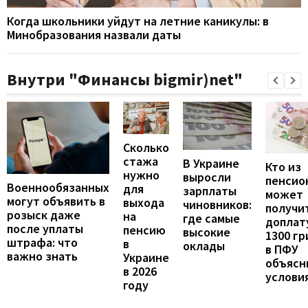
Когда школьники уйдут на летние каникулы: в
Минобразования назвали даты
Внутри "Финансы bigmir)net"
Сколько
стажа
В Украине
Кто из
нужно
выросли
пенсио
Военнообязанных
для
зарплаты
может
могут объявить в
выхода
чиновников:
получи
розыск даже
на
где самые
доплат
после уплаты
пенсию
высокие
1300 гр
штрафа: что
в
оклады
в ПФУ
важно знать
Украине
объясн
в 2026
услови
году