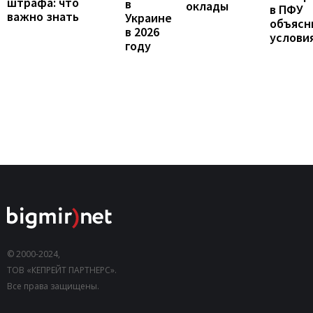
штрафа: что
в
оклады
в ПФУ
важно знать
Украине
объясн
в 2026
услови
году
© 2000-2024,
ТОВ «КЕПРЕЙТ ПАРТНЕРС».
Все права защищены.