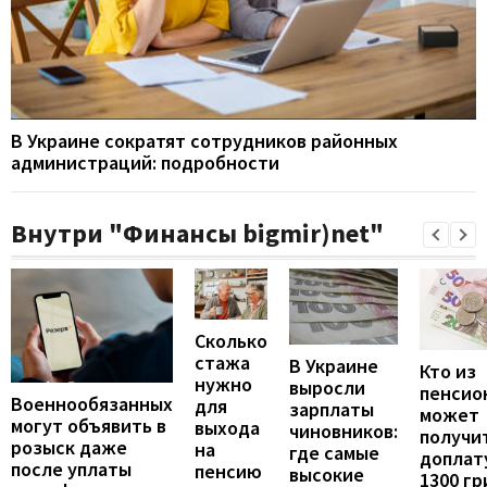
В Украине сократят сотрудников районных
администраций: подробности
Внутри "Финансы bigmir)net"
Сколько
стажа
В Украине
Кто из
нужно
выросли
пенсио
Военнообязанных
для
зарплаты
может
могут объявить в
выхода
чиновников:
получи
розыск даже
на
где самые
доплат
после уплаты
пенсию
высокие
1300 гр