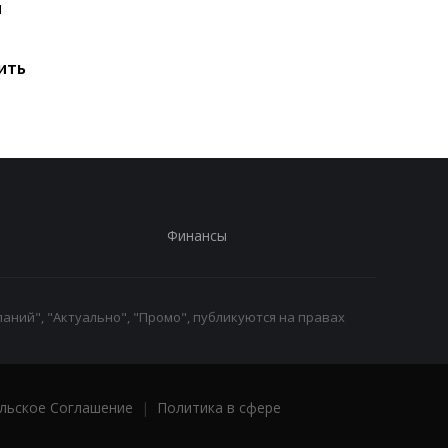
и
Мировые запасы
Остановка морского
топлива почти
коридора может
исчерпаны: эксперт
привести к снижени
ить
предупредил о рисках
производства
для Украины
железной руды
Финансы
аний", "Актуально", "Промо", публикуются на правах
льское Соглашение
|
Политика в сфере