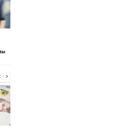
Можно ли восстановить
Почему в Украине не
стаж, если работали
хватает студентов
без оформления: ответ
инженерных
вы
специальностей