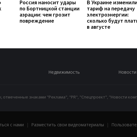
о
Россия наносит удары
В Украине изменил
к
по Бортницкой станции
тариф на передачу
аэрации: чем грозит
электроэнергии:
повреждение
сколько будут плат
в августе
Недвижимость
Новости
 отмеченные знаками "Реклама", "PR", "Спецпроект", "Новости комп
ться с нами
|
Разместить свои видеоматериалы
|
Пользовате