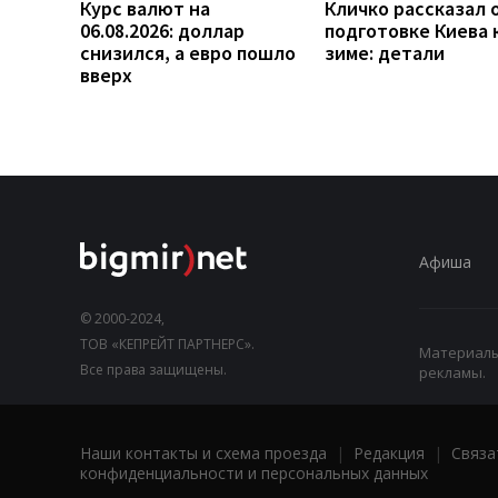
Курс валют на
Кличко рассказал 
06.08.2026: доллар
подготовке Киева 
снизился, а евро пошло
зиме: детали
вверх
Афиша
© 2000-2024,
ТОВ «КЕПРЕЙТ ПАРТНЕРС».
Материалы,
Все права защищены.
рекламы.
Наши контакты и схема проезда
|
Редакция
|
Связа
конфиденциальности и персональных данных