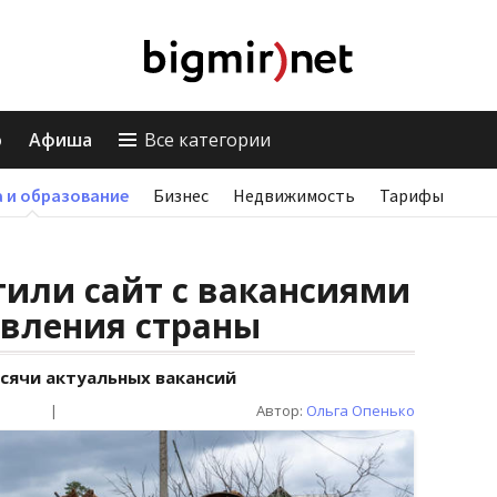
о
Афиша
Все категории
 и образование
Бизнес
Недвижимость
Тарифы
тили сайт с вакансиями
овления страны
ысячи актуальных вакансий
|
Автор:
Ольга Опенько