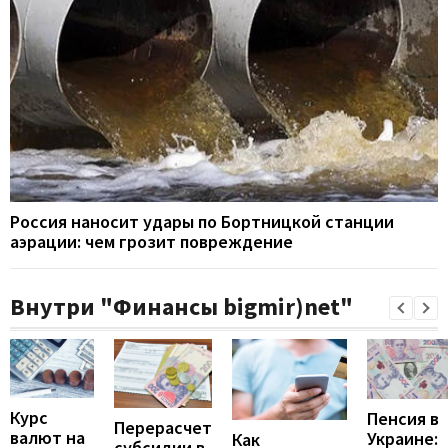
Россия наносит удары по Бортницкой станции
аэрации: чем грозит повреждение
Внутри "Финансы bigmir)net"
Курс
Пенсия в
Перерасчет
валют на
Украине:
Как
субсидии в