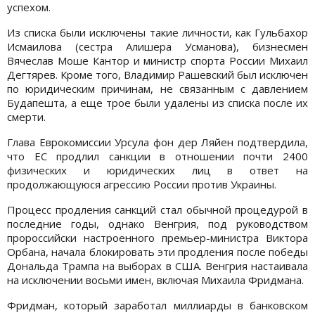
успехом.
Из списка были исключены такие личности, как Гульбахор
Исмаилова (сестра Алишера Усманова), бизнесмен
Вячеслав Моше Кантор и министр спорта России Михаил
Дегтярев. Кроме того, Владимир Рашевский был исключен
по юридическим причинам, не связанным с давлением
Будапешта, а еще трое были удалены из списка после их
смерти.
Глава Еврокомиссии Урсула фон дер Ляйен подтвердила,
что ЕС продлил санкции в отношении почти 2400
физических и юридических лиц в ответ на
продолжающуюся агрессию России против Украины.
Процесс продления санкций стал обычной процедурой в
последние годы, однако Венгрия, под руководством
пророссийски настроенного премьер-министра Виктора
Орбана, начала блокировать эти продления после победы
Дональда Трампа на выборах в США. Венгрия настаивала
на исключении восьми имен, включая Михаила Фридмана.
Фридман, который заработал миллиарды в банковском