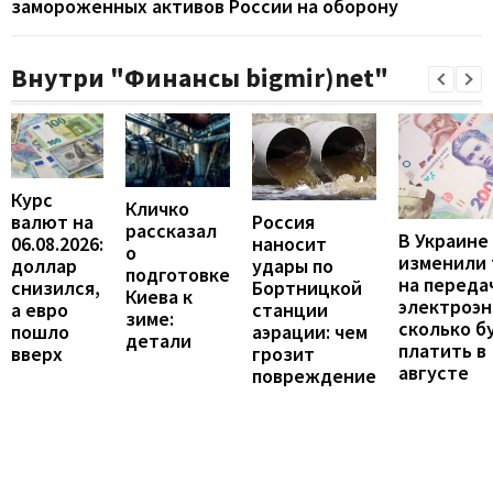
замороженных активов России на оборону
Внутри "Финансы bigmir)net"
Курс
Кличко
валют на
Россия
рассказал
В Украине
06.08.2026:
наносит
о
изменили
доллар
удары по
подготовке
на переда
снизился,
Бортницкой
Киева к
электроэн
а евро
станции
зиме:
сколько б
пошло
аэрации: чем
детали
платить в
вверх
грозит
августе
повреждение