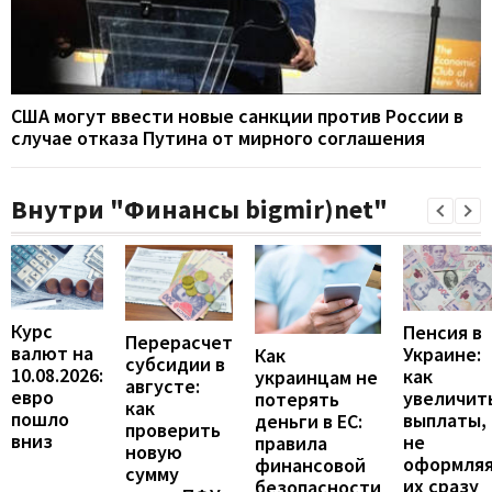
США могут ввести новые санкции против России в
случае отказа Путина от мирного соглашения
Внутри "Финансы bigmir)net"
Курс
Пенсия в
Перерасчет
валют на
Украине:
Как
субсидии в
10.08.2026:
как
украинцам не
августе:
евро
увеличит
потерять
как
пошло
выплаты,
деньги в ЕС:
проверить
вниз
не
правила
новую
оформля
финансовой
сумму
их сразу
безопасности