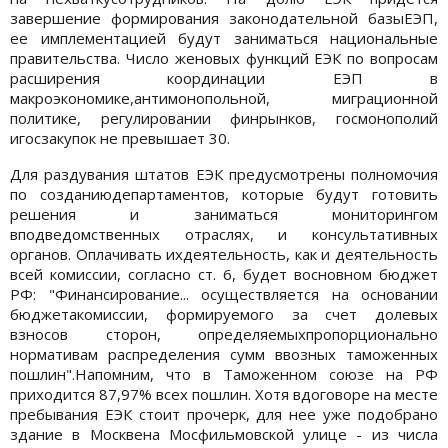
завершение формирования законодательной базыЕЭП,
ее имплементацией будут заниматься национальные
правительства. Число женовых функций ЕЭК по вопросам
расширения координации ЕЭП в
макроэкономике,антимонопольной, миграционной
политике, регулировании финрынков, госмонополий
игосзакупок не превышает 30.
Для раздувания штатов ЕЭК предусмотрены полномочия
по созданиюдепартаментов, которые будут готовить
решения и заниматься мониторингом
вподведомственных отраслях, и консультативных
органов. Оплачивать ихдеятельность, как и деятельность
всей комиссии, согласно ст. 6, будет восновном бюджет
РФ: "Финансирование... осуществляется на основании
бюджетакомиссии, формируемого за счет долевых
взносов сторон, определяемыхпропорционально
нормативам распределения сумм ввозных таможенных
пошлин".Напомним, что в Таможенном союзе на РФ
приходится 87,97% всех пошлин. Хотя вдоговоре на месте
пребывания ЕЭК стоит прочерк, для нее уже подобрано
здание в Москвена Мосфильмовской улице - из числа