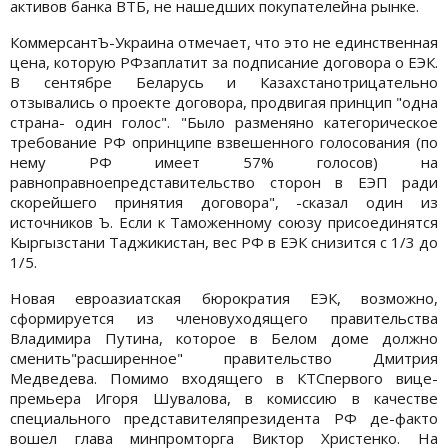
активов банка ВТБ, не нашедших покупателейна рынке.
КоммерсантЪ-Украина отмечает, что это не единственная
цена, которую РФзаплатит за подписание договора о ЕЭК.
В сентябре Беларусь и Казахстанотрицательно
отзывались о проекте договора, продвигая принцип "одна
страна- один голос". "Было разменяно категорическое
требование РФ опринципе взвешенного голосования (по
нему РФ имеет 57% голосов) на
равноправноепредставительство сторон в ЕЭП ради
скорейшего принятия договора", -сказал один из
источников Ъ. Если к Таможенному союзу присоединятся
Кыргызстани Таджикистан, вес РФ в ЕЭК снизится с 1/3 до
1/5.
Новая евроазиатская бюрократия ЕЭК, возможно,
сформируется из членовуходящего правительства
Владимира Путина, которое в Белом доме должно
сменить"расширенное" правительство Дмитрия
Медведева. Помимо входящего в КТСпервого вице-
премьера Игоря Шувалова, в комиссию в качестве
специального представителяпрезидента РФ де-факто
вошел глава минпромторга Виктор Христенко. На