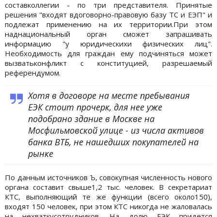
составколлегии - по три представителя. Принятые
решения "входят вдоговорно-правовую базу ТС и ЕЭП" и
подлежат применению на их территории.При этом
наднациональный орган сможет запрашивать
информацию "у юридическихи физических лиц".
Необходимость для граждан ему подчиняться может
вызватьконфликт с конституцией, разрешаемый
референдумом.
Хотя в договоре на месте пребывания
ЕЭК стоит прочерк, для нее уже
подобрано здание в Москве на
Мосфильмовской улице - из числа активов
банка ВТБ, не нашедших покупателей на
рынке
По данным источников Ъ, совокупная численность нового
органа составит свыше1,2 тыс. человек. В секретариат
КТС, выполняющий те же функции (всего около150),
входят 150 человек, при этом КТС никогда не жаловалась
на нехваткусотрудников. На долю ЕЭК придется