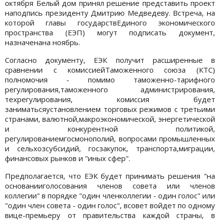
октября Белый дом принял решение представить проект
наподпись президенту Дмитрию Медведеву. Встреча, на
которой главы государствЕдиного экономического
пространства (ЕЭП) могут подписать документ,
назначенана ноябрь.
Согласно документу, ЕЭК получит расширенные в
сравнении с комиссиейТаможенного союза (КТС)
полномочия - помимо таможенно-тарифного
регулирования,таможенного администрирования,
техрегулирования, комиссия будет
заниматьсяустановлением торговых режимов с третьими
странами, валютной,макроэкономической, энергетической
и конкурентной политикой,
регулированиемгосмонополий, вопросами промышленных
и сельхозсубсидий, госзакупок, транспорта,миграции,
финансовых рынков и "иных сфер".
Предполагается, что ЕЭК будет принимать решения "на
основанииголосования членов совета или членов
коллегии" в порядке "один членколлегии - один голос" или
"один член совета - один голос", всовет войдет по одному
вице-премьеру от правительства каждой страны, в