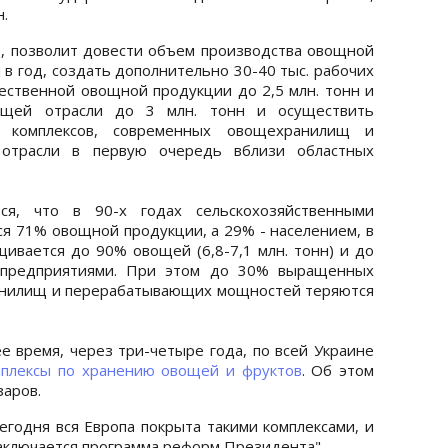
н.
е, позволит довести объем производства овощной
 в год, создать дополнительно 30-40 тыс. рабочих
чественной овощной продукции до 2,5 млн. тонн и
ющей отрасли до 3 млн. тонн и осуществить
х комплексов, современных овощехранилищ и
отрасли в первую очередь вблизи областных
я, что в 90-х годах сельскохозяйственными
я 71% овощной продукции, а 29% - населением, в
ивается до 90% овощей (6,8-7,1 млн. тонн) и до
хозпредприятиями. При этом до 30% выращенных
анилищ и перерабатывающих мощностей теряются
 время, через три-четыре года, по всей Украине
мплексы по хранению овощей и фруктов
. Об этом
заров.
егодня вся Европа покрыта такими комплексами, и
 заключается программа реформ Президента".