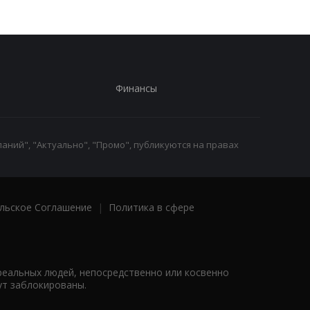
Финансы
аний", "Актуально", "Промо", публикуются на правах
льское Соглашение
|
Политика в сфере
реальных людей, непосредственно или косвенно
ут заблокированы.