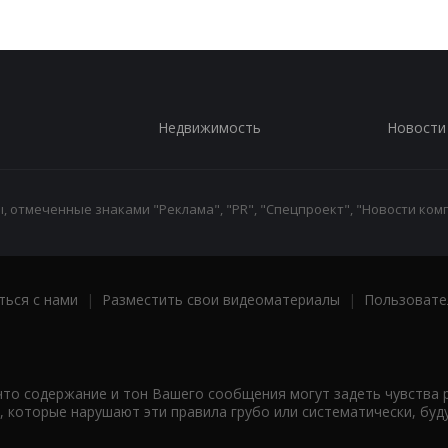
Недвижимость
Новости
 отмеченные знаками "Реклама", "PR", "Спецпроект", "Новости комп
ться с нами
|
Разместить свои видеоматериалы
|
Пользовате
что содержание и тон Вашего сообщения могут задеть чувства 
 которые нарушают эти правила грубо или систематически, буд