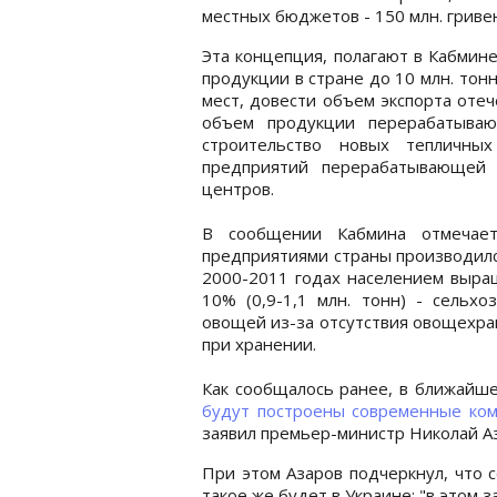
местных бюджетов - 150 млн. гриве
Эта концепция, полагают в Кабмин
продукции в стране до 10 млн. тонн
мест, довести объем экспорта оте
объем продукции перерабатыва
строительство новых тепличны
предприятий перерабатывающей 
центров.
В сообщении Кабмина отмечаетс
предприятиями страны производилс
2000-2011 годах населением выращ
10% (0,9-1,1 млн. тонн) - сель
овощей из-за отсутствия овощехр
при хранении.
Как сообщалось ранее, в
ближайшее
будут построены современные ко
заявил премьер-министр Николай А
При этом Азаров подчеркнул, что с
такое же будет в Украине: "в этом