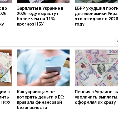
 во
Зарплаты в Украине в
ЕБРР ухудшил прог
026
2026 году вырастут
для экономики Укра
более чем на 11% —
что ожидают в 2026
ку
прогноз НБУ
году
дии в
Как украинцам не
Пенсия в Украине: к
рить
потерять деньги в ЕС:
увеличить выплаты,
з ПФУ
правила финансовой
оформляя их сразу
безопасности