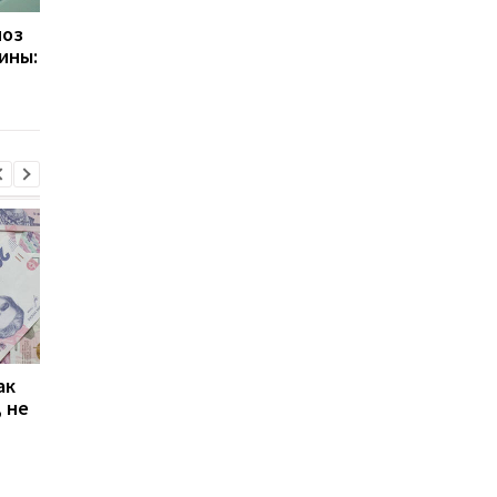
ноз
Украина и ЕС обсудили
Украина и Испания
ины:
будущее режима
упростили процедур
временной защиты для
реадмиссии: что
украинских беженцев
изменится для граж
ак
Проезд по 30 грн в
Выплата 3100 грн ко
 не
Киеве: почему
Дню Независимости
работники с низкими
кому нужно подать
зарплатами уходят с
заявление в ПФУ
работы