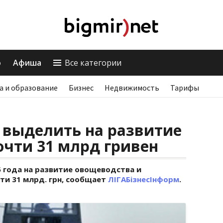
о
Афиша
Все категории
а и образование
Бизнес
Недвижимость
Тарифы
 выделить на развитие
чти 31 млрд гривен
 года на развитие овощеводства и
и 31 млрд. грн, сообщает
ЛІГАБізнесІнформ
.