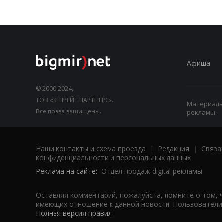
Афиша
© 2000-2024,
ТОВ «КЕПРЕЙТ ПАРТНЕРС».
Материалы,
Все права защищены.
рекламы.
Наши контакты и схема проезда
|
Редакция
|
Связа
конфиденциальности и персональных данных
Реклама на сайте:
Отдел продаж digital рекламы
Оставляя комментарий, пожалуйста, помните о том, 
имеющих отношение к данной новости. Пользователи,
Полная версия правил