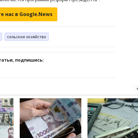
е нас в Google.News
сельское хозяйство
татьи, подпишись: