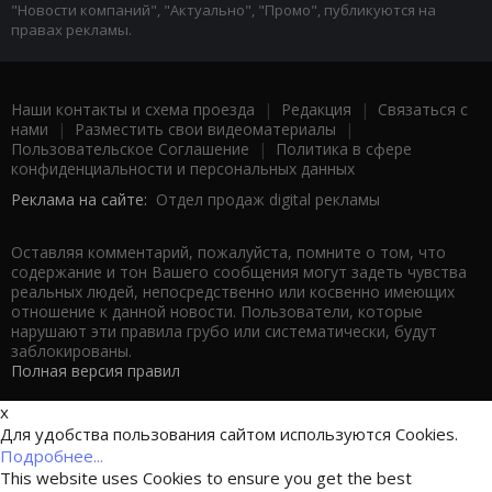
"Новости компаний", "Актуально", "Промо", публикуются на
правах рекламы.
Наши контакты и схема проезда
|
Редакция
|
Связаться с
нами
|
Разместить свои видеоматериалы
|
Пользовательское Соглашение
|
Политика в сфере
конфиденциальности и персональных данных
Реклама на сайте:
Отдел продаж digital рекламы
Оставляя комментарий, пожалуйста, помните о том, что
содержание и тон Вашего сообщения могут задеть чувства
реальных людей, непосредственно или косвенно имеющих
отношение к данной новости. Пользователи, которые
нарушают эти правила грубо или систематически, будут
заблокированы.
Полная версия правил
x
Для удобства пользования сайтом используются Cookies.
Подробнее...
This website uses Cookies to ensure you get the best