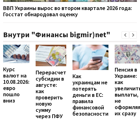
ВВП Украины вырос во втором квартале 2026 года:
Госстат обнародовал оценку
Внутри "Финансы bigmir)net"
Курс
Пенсия в
Перерасчет
валют на
Украине:
Как
субсидии в
10.08.2026:
как
украинцам не
августе:
евро
увеличит
потерять
как
пошло
выплаты,
деньги в ЕС:
проверить
вниз
не
правила
новую
оформля
финансовой
сумму
их сразу
безопасности
через ПФУ