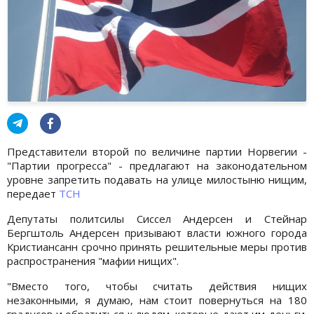
Представители второй по величине партии Норвегии -
"Партии прогресса" - предлагают на законодательном
уровне запретить подавать на улице милостыню нищим,
передает
ТСН
Депутаты политсилы Сиссел Андерсен и Стейнар
Бергштоль Андерсен призывают власти южного города
Кристиансанн срочно принять решительные меры против
распространения "мафии нищих".
"Вместо того, чтобы считать действия нищих
незаконными, я думаю, нам стоит повернуться на 180
градусов и обратиться к людям, которые дают им деньги.