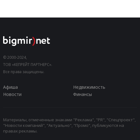
© 2000-2024,
ТОВ «КЕПРЕЙТ ПАРТНЕРС».
Все права защищены.
Афиша
Недвижимость
Новости
Финансы
Материалы, отмеченные знаками "Реклама", "PR", "Спецпроект",
"Новости компаний", "Актуально", "Промо", публикуются на
правах рекламы.