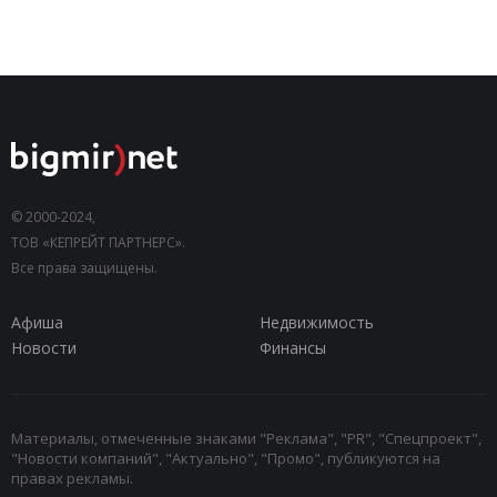
© 2000-2024,
ТОВ «КЕПРЕЙТ ПАРТНЕРС».
Все права защищены.
Афиша
Недвижимость
Новости
Финансы
Материалы, отмеченные знаками "Реклама", "PR", "Спецпроект",
"Новости компаний", "Актуально", "Промо", публикуются на
правах рекламы.