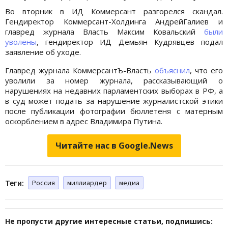
Во вторник в ИД Коммерсант разгорелся скандал.
Гендиректор Коммерсант-Холдинга АндрейГалиев и
главред журнала Власть Максим Ковальский
были
уволены
, гендиректор ИД Демьян Кудрявцев подал
заявление об уходе.
Главред журнала КоммерсантЪ-Власть
объяснил
, что его
уволили за номер журнала, рассказывающий о
нарушениях на недавних парламентских выборах в РФ, а
в суд может подать за нарушение журналистской этики
после публикации фотографии бюллетеня с матерным
оскорблением в адрес Владимира Путина.
Читайте нас в Google.News
Теги:
Россия
миллиардер
медиа
Не пропусти другие интересные статьи, подпишись: