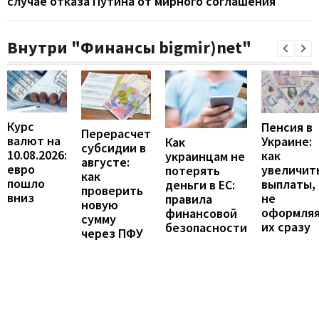
случае отказа Путина от мирного соглашения
Внутри "Финансы bigmir)net"
Курс
Пенсия в
Перерасчет
валют на
Украине:
Как
субсидии в
10.08.2026:
как
украинцам не
августе:
евро
увеличит
потерять
как
пошло
выплаты,
деньги в ЕС:
проверить
вниз
не
правила
новую
оформля
финансовой
сумму
их сразу
безопасности
через ПФУ